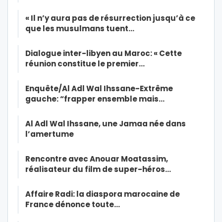
« Il n’y aura pas de résurrection jusqu’à ce
que les musulmans tuent…
Dialogue inter-libyen au Maroc: « Cette
réunion constitue le premier…
Enquête/Al Adl Wal Ihssane-Extrême
gauche: “frapper ensemble mais…
Al Adl Wal Ihssane, une Jamaa née dans
l’amertume
Rencontre avec Anouar Moatassim,
réalisateur du film de super-héros…
Affaire Radi: la diaspora marocaine de
France dénonce toute…