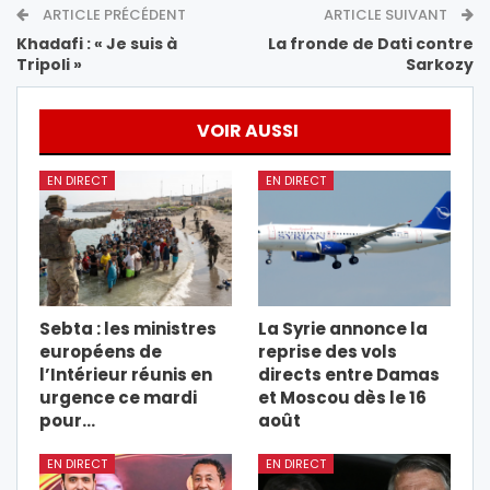
ARTICLE PRÉCÉDENT
ARTICLE SUIVANT
Khadafi : « Je suis à
La fronde de Dati contre
Tripoli »
Sarkozy
VOIR AUSSI
EN DIRECT
EN DIRECT
Sebta : les ministres
La Syrie annonce la
européens de
reprise des vols
l’Intérieur réunis en
directs entre Damas
urgence ce mardi
et Moscou dès le 16
pour…
août
EN DIRECT
EN DIRECT