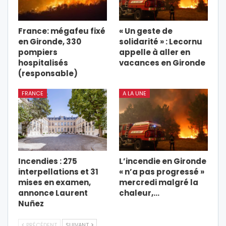
France: mégafeu fixé
« Un geste de
en Gironde, 330
solidarité » : Lecornu
pompiers
appelle à aller en
hospitalisés
vacances en Gironde
(responsable)
FRANCE
A LA UNE
Incendies : 275
L’incendie en Gironde
interpellations et 31
« n’a pas progressé »
mises en examen,
mercredi malgré la
annonce Laurent
chaleur,…
Nuñez
PRÉCÉDENT
SUIVANT