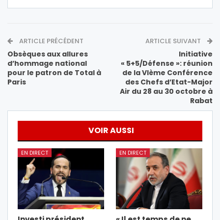
ARTICLE PRÉCÉDENT
ARTICLE SUIVANT
Obsèques aux allures
Initiative
d’hommage national
« 5+5/Défense »: réunion
pour le patron de Total à
de la Vlème Conférence
Paris
des Chefs d’Etat-Major
Air du 28 au 30 octobre à
Rabat
VOIR AUSSI
EN DIRECT
EN DIRECT
Investi président,
« Il est temps de ne