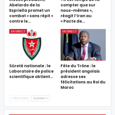
Abelardo de la
compter que sur
Espriella promet un
nous-mêmes »,
combat « sans répit »
réagit l’Iran au
contre le…
« Pacte de…
EN DIRECT
EN DIRECT
Sûreté nationale : le
Fête du Trône : le
Laboratoire de police
président angolais
scientifique obtient…
adresse ses
félicitations au Roi du
Maroc
PRÉCÉDENT
SUIVANT