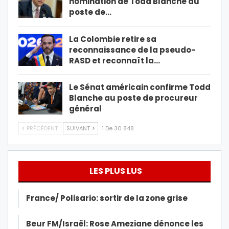
nomination de Todd Blanche au
poste de…
La Colombie retire sa
reconnaissance de la pseudo-
RASD et reconnaît la…
Le Sénat américain confirme Todd
Blanche au poste de procureur
général
PRÉCÉDENT
SUIVANT
1 De 30 848
LES PLUS LUS
France/ Polisario: sortir de la zone grise
Beur FM/Israël: Rose Ameziane dénonce les