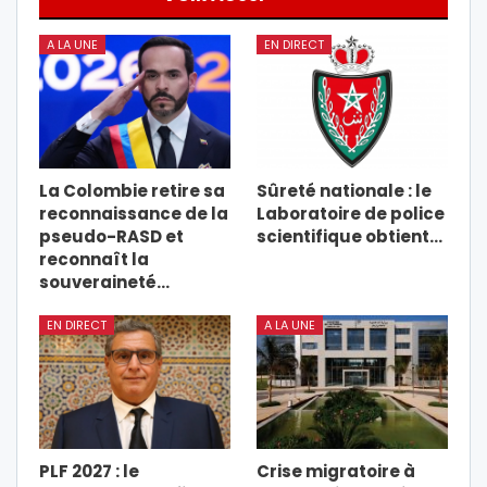
A LA UNE
EN DIRECT
La Colombie retire sa
Sûreté nationale : le
reconnaissance de la
Laboratoire de police
pseudo-RASD et
scientifique obtient…
reconnaît la
souveraineté…
EN DIRECT
A LA UNE
PLF 2027 : le
Crise migratoire à