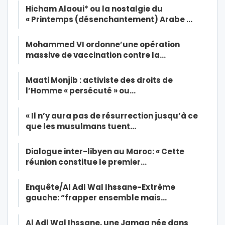
Hicham Alaoui* ou la nostalgie du
« Printemps (désenchantement) Arabe …
Mohammed VI ordonne’une opération
massive de vaccination contre la…
Maati Monjib : activiste des droits de
l’Homme « persécuté » ou…
« Il n’y aura pas de résurrection jusqu’à ce
que les musulmans tuent…
Dialogue inter-libyen au Maroc: « Cette
réunion constitue le premier…
Enquête/Al Adl Wal Ihssane-Extrême
gauche: “frapper ensemble mais…
Al Adl Wal Ihssane, une Jamaa née dans