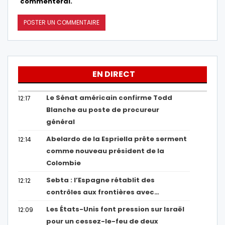
commenterai.
EN DIRECT
Le Sénat américain confirme Todd
12:17
Blanche au poste de procureur
général
Abelardo de la Espriella prête serment
12:14
comme nouveau président de la
Colombie
Sebta : l’Espagne rétablit des
12:12
contrôles aux frontières avec…
Les États-Unis font pression sur Israël
12:09
pour un cessez-le-feu de deux