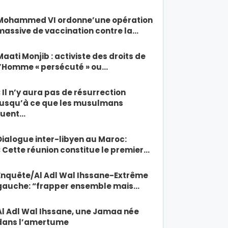
Mohammed VI ordonne’une opération
massive de vaccination contre la…
Maati Monjib : activiste des droits de
l’Homme « persécuté » ou…
« Il n’y aura pas de résurrection
jusqu’à ce que les musulmans
tuent…
Dialogue inter-libyen au Maroc:
« Cette réunion constitue le premier…
Enquête/Al Adl Wal Ihssane-Extrême
gauche: “frapper ensemble mais…
Al Adl Wal Ihssane, une Jamaa née
dans l’amertume