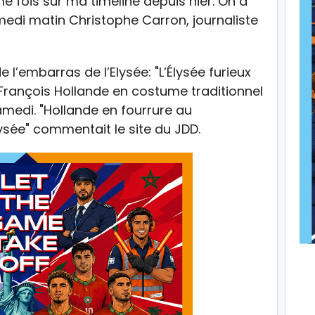
 fois sur ma timeline depuis hier. On a
samedi matin Christophe Carron, journaliste
 l’embarras de l’Elysée: "L’Élysée furieux
 François Hollande en costume traditionnel
samedi. "Hollande en fourrure au
lysée" commentait le site du JDD.