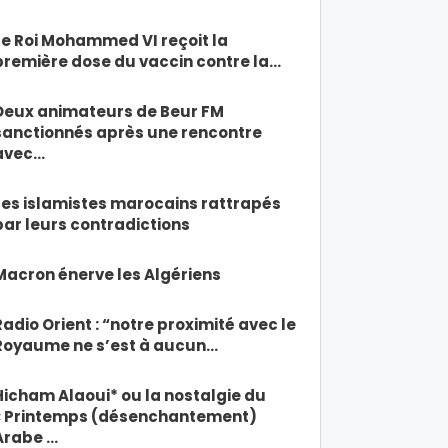
Le Roi Mohammed VI reçoit la
première dose du vaccin contre la…
Deux animateurs de Beur FM
sanctionnés après une rencontre
avec…
Les islamistes marocains rattrapés
par leurs contradictions
Macron énerve les Algériens
Radio Orient : “notre proximité avec le
Royaume ne s’est à aucun…
Hicham Alaoui* ou la nostalgie du
« Printemps (désenchantement)
Arabe …