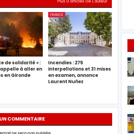
Plus D'articles De L'auteur
FRANCE
e de solidarité » :
Incendies : 275
appelle à aller en
interpellations et 31 mises
s en Gironde
en examen, annonce
Laurent Nuñez
 UN COMMENTAIRE
email ne sera pas publiée.