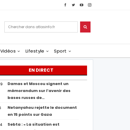
Vidéos
Lifestyle
Sport
EN DIRECT
Damas et Moscou signent un
49
mémorandum sur l’avenir des
bases russes de…
Netanyahou rejette le document
6
en 15 points sur Gaza
Sebta : « La situation est
04