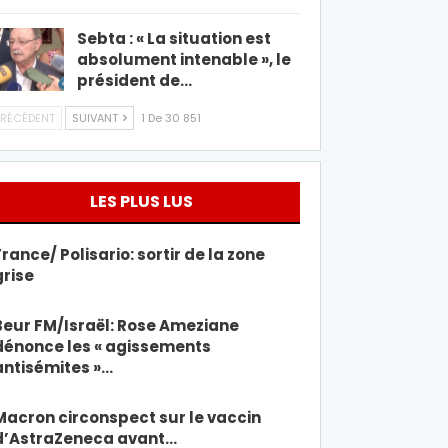
Sebta : « La situation est
absolument intenable », le
président de…
RÉCÉDENT
SUIVANT
1 De 30 851
LES PLUS LUS
France/ Polisario: sortir de la zone
grise
Beur FM/Israël: Rose Ameziane
dénonce les « agissements
antisémites »…
Macron circonspect sur le vaccin
d’AstraZeneca avant…