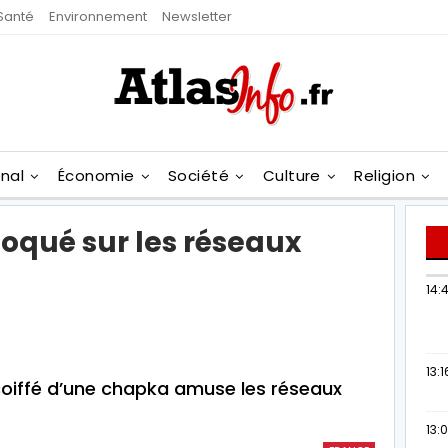
Santé
Environnement
Newsletter
onal
Économie
Société
Culture
Religion
oqué sur les réseaux
14:
13:1
coiffé d’une chapka amuse les réseaux
13: