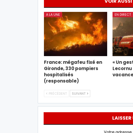
VOIR AUSSI
A LA UNE
EN DIRECT
France: mégafeu fixé en
« Un gest
Gironde, 330 pompiers
Lecornu 
hospitalisés
vacance
(responsable)
PRÉCÉDENT
SUIVANT
LAISSER
Votre adresse 