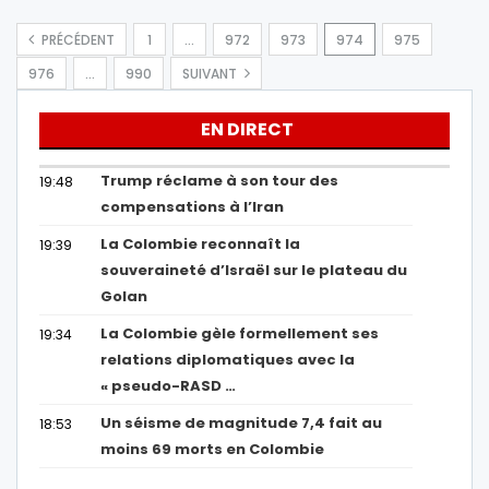
PRÉCÉDENT
1
…
972
973
974
975
976
…
990
SUIVANT
EN DIRECT
Trump réclame à son tour des
19:48
compensations à l’Iran
La Colombie reconnaît la
19:39
souveraineté d’Israël sur le plateau du
Golan
La Colombie gèle formellement ses
19:34
relations diplomatiques avec la
« pseudo-RASD …
Un séisme de magnitude 7,4 fait au
18:53
moins 69 morts en Colombie