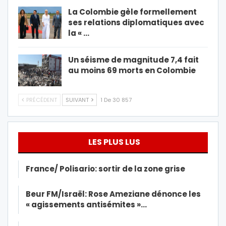
La Colombie gèle formellement
ses relations diplomatiques avec
la « …
Un séisme de magnitude 7,4 fait
au moins 69 morts en Colombie
PRÉCÉDENT
SUIVANT
1 De 30 857
LES PLUS LUS
France/ Polisario: sortir de la zone grise
Beur FM/Israël: Rose Ameziane dénonce les
« agissements antisémites »…