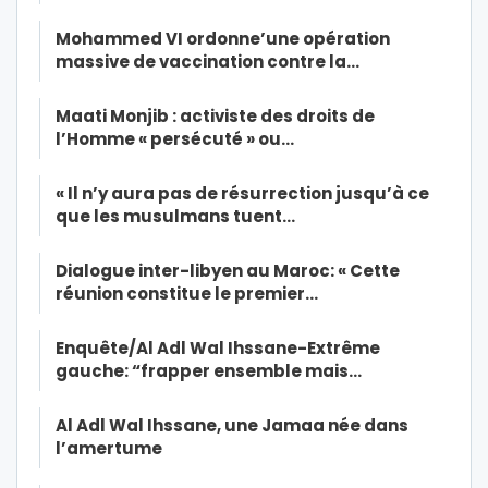
Mohammed VI ordonne’une opération
massive de vaccination contre la…
Maati Monjib : activiste des droits de
l’Homme « persécuté » ou…
« Il n’y aura pas de résurrection jusqu’à ce
que les musulmans tuent…
Dialogue inter-libyen au Maroc: « Cette
réunion constitue le premier…
Enquête/Al Adl Wal Ihssane-Extrême
gauche: “frapper ensemble mais…
Al Adl Wal Ihssane, une Jamaa née dans
l’amertume