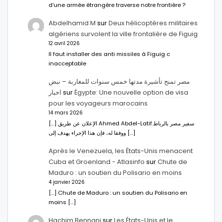
d’une armée étrangère traverse notre frontière ?
Abdelhamid M
sur
Deux hélicoptères militaires
algériens survolent la ville frontalière de Figuig
12 avril 2026
Il faut installer des anti missiles à Figuig c
inacceptable
مصر تمنح تأشيرة مدتها خمس سنوات للمغاربة – نبض
اخبار
sur
Égypte: Une nouvelle option de visa
pour les voyageurs marocains
14 mars 2026
[…] الإعلان عن طريق Ahmed Abdel-Latifسفير مصر بالرباط.
ووفقا له، فإن هذا الإجراء يهدف إلى […]
Après le Venezuela, les États-Unis menacent
Cuba et Groenland - Atlasinfo
sur
Chute de
Maduro : un soutien du Polisario en moins
4 janvier 2026
[…] Chute de Maduro : un soutien du Polisario en
moins […]
Hachim Bennani
sur
Les États-Unis et le