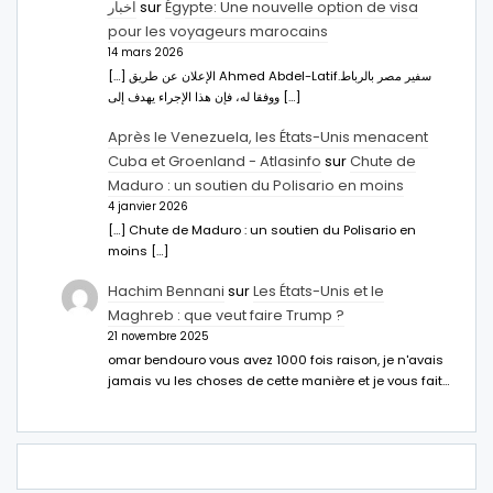
اخبار
sur
Égypte: Une nouvelle option de visa
pour les voyageurs marocains
14 mars 2026
[…] الإعلان عن طريق Ahmed Abdel-Latifسفير مصر بالرباط.
ووفقا له، فإن هذا الإجراء يهدف إلى […]
Après le Venezuela, les États-Unis menacent
Cuba et Groenland - Atlasinfo
sur
Chute de
Maduro : un soutien du Polisario en moins
4 janvier 2026
[…] Chute de Maduro : un soutien du Polisario en
moins […]
Hachim Bennani
sur
Les États-Unis et le
Maghreb : que veut faire Trump ?
21 novembre 2025
omar bendouro vous avez 1000 fois raison, je n'avais
jamais vu les choses de cette manière et je vous fait…