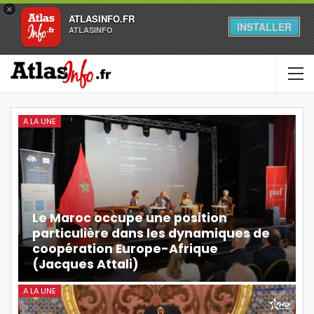
×
ATLASINFO.FR
INSTALLER
ATLASINFO
A LA UNE
Le Maroc occupe une position
particulière dans les dynamiques de
coopération Europe-Afrique
(Jacques Attali)
A LA UNE