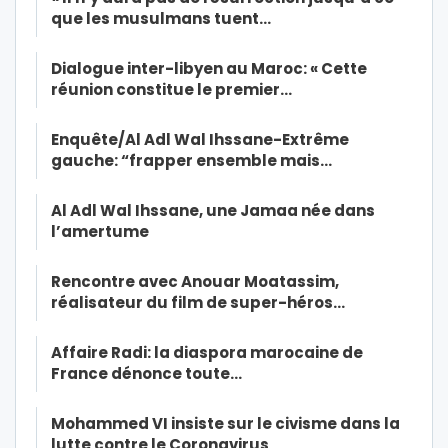
que les musulmans tuent…
Dialogue inter-libyen au Maroc: « Cette
réunion constitue le premier…
Enquête/Al Adl Wal Ihssane-Extrême
gauche: “frapper ensemble mais…
Al Adl Wal Ihssane, une Jamaa née dans
l’amertume
Rencontre avec Anouar Moatassim,
réalisateur du film de super-héros…
Affaire Radi: la diaspora marocaine de
France dénonce toute…
Mohammed VI insiste sur le civisme dans la
lutte contre le Coronavirus