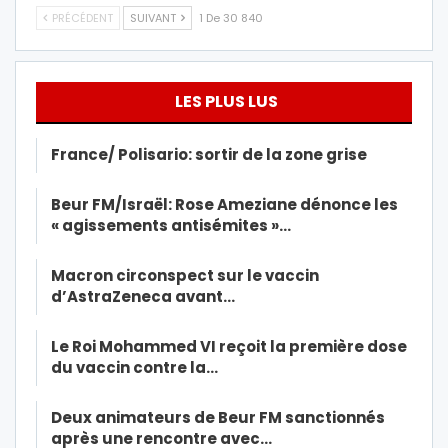
PRÉCÉDENT
SUIVANT
1 De 30 840
LES PLUS LUS
France/ Polisario: sortir de la zone grise
Beur FM/Israël: Rose Ameziane dénonce les
« agissements antisémites »…
Macron circonspect sur le vaccin
d’AstraZeneca avant…
Le Roi Mohammed VI reçoit la première dose
du vaccin contre la…
Deux animateurs de Beur FM sanctionnés
après une rencontre avec…