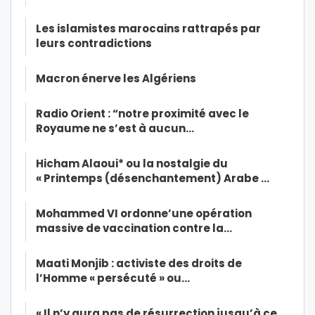
Les islamistes marocains rattrapés par
leurs contradictions
Macron énerve les Algériens
Radio Orient : “notre proximité avec le
Royaume ne s’est à aucun…
Hicham Alaoui* ou la nostalgie du
« Printemps (désenchantement) Arabe …
Mohammed VI ordonne’une opération
massive de vaccination contre la…
Maati Monjib : activiste des droits de
l’Homme « persécuté » ou…
« Il n’y aura pas de résurrection jusqu’à ce