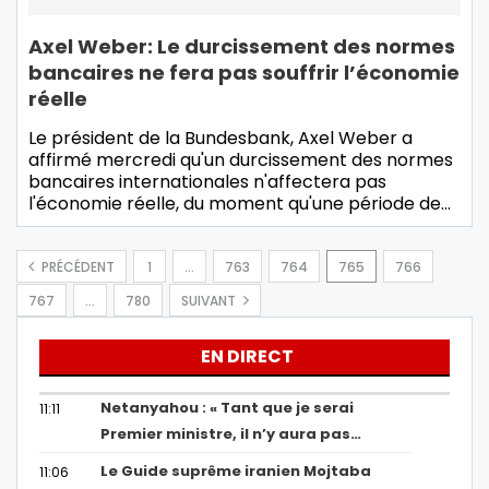
Axel Weber: Le durcissement des normes
bancaires ne fera pas souffrir l’économie
réelle
Le président de la Bundesbank, Axel Weber a
affirmé mercredi qu'un durcissement des normes
bancaires internationales n'affectera pas
l'économie réelle, du moment qu'une période de
…
PRÉCÉDENT
1
…
763
764
765
766
767
…
780
SUIVANT
EN DIRECT
Netanyahou : « Tant que je serai
11:11
Premier ministre, il n’y aura pas…
Le Guide suprême iranien Mojtaba
11:06