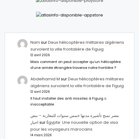
Nam
sur
Deux hélicoptères militaires algériens
survolent la ville frontalière de Figuig
12 avril 2026
Mais comment on peut accepter qu’un hélicoptère
d’une armée étrangère traverse notre frontière ?
Abdelhamid M
sur
Deux hélicoptères militaires
algériens survolent la ville frontalière de Figuig
12 avril 2026
Il faut installer des anti missiles à Figuig c
inacceptable
مصر تمنح تأشيرة مدتها خمس سنوات للمغاربة – نبض
اخبار
sur
Égypte: Une nouvelle option de visa
pour les voyageurs marocains
14 mars 2026