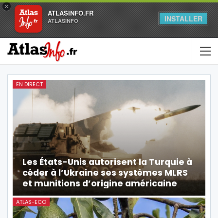
×
ATLASINFO.FR
INSTALLER
ATLASINFO
EN DIRECT
Les États-Unis autorisent la Turquie à
céder à l’Ukraine ses systèmes MLRS
et munitions d’origine américaine
ATLAS-ECO