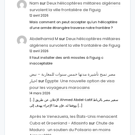
Nam
sur
Deux hélicoptères militaires algériens
survolent la ville frontalière de Figuig
12 avril 2026
Mais comment on peut accepter qu’un hélicoptère
d’une armée étrangère traverse notre frontière ?
Abdelhamid M
sur
Deux hélicoptères militaires
algériens survolent la ville frontalière de Figuig
12 avril 2026
Il faut installer des anti missiles à Figuig c
inacceptable
مصر تمنح تأشيرة مدتها خمس سنوات للمغاربة – نبض
اخبار
sur
Égypte: Une nouvelle option de visa
pour les voyageurs marocains
14 mars 2026
[…] الإعلان عن طريق Ahmed Abdel-Latifسفير مصر بالرباط.
ووفقا له، فإن هذا الإجراء يهدف إلى […]
Après le Venezuela, les États-Unis menacent
Cuba et Groenland - Atlasinfo
sur
Chute de
Maduro : un soutien du Polisario en moins