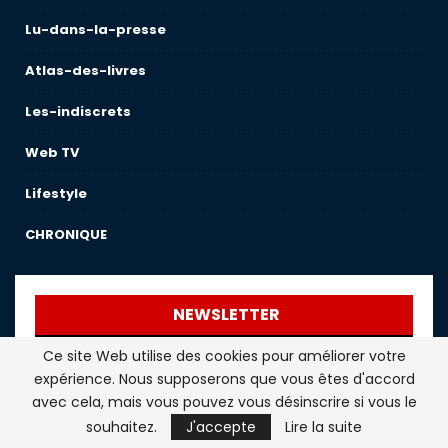
Lu-dans-la-presse
Atlas-des-livres
Les-indiscrets
Web TV
Lifestyle
CHRONIQUE
NEWSLETTER
Ce site Web utilise des cookies pour améliorer votre
Inscrivez-vous ici pour recevoir les dernières nouvelles,
expérience. Nous supposerons que vous êtes d'accord
mises à jour et offres spéciales directement dans votre
avec cela, mais vous pouvez vous désinscrire si vous le
boîte de réception.
souhaitez.
J'accepte
Lire la suite
Prénom ou nom complet