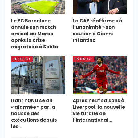
Le FC Barcelone
La CAF réaffirme « à
annule son match
l’unanimité » son
amical au Maroc
soutien à Gianni
après la crise
Infantino
migratoire à Sebta
EN DIRECT
EN DIRECT
Iran : l’ONU se dit
Après neuf saisons à
« alarmée » par la
Liverpool, la nouvelle
hausse des
vie turque de
exécutions depuis
l’international…
les…