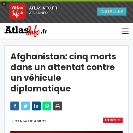
×
ATLASINFO.FR
INSTALLER
ATLASINFO
Afghanistan: cinq morts
dans un attentat contre
un véhicule
diplomatique
EN DIRECT
Le
27 Nov 2014 08:29