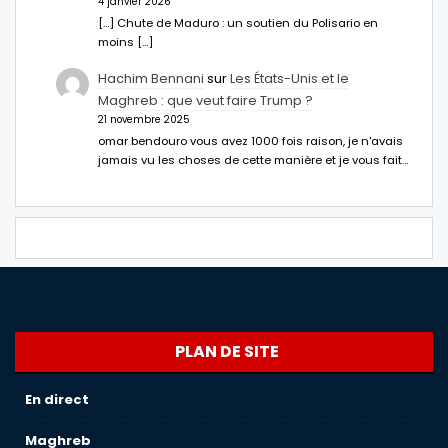
4 janvier 2026
[…] Chute de Maduro : un soutien du Polisario en
moins […]
Hachim Bennani
sur
Les États-Unis et le
Maghreb : que veut faire Trump ?
21 novembre 2025
omar bendouro vous avez 1000 fois raison, je n'avais
jamais vu les choses de cette manière et je vous fait…
PLAN DE SITE
En direct
Maghreb