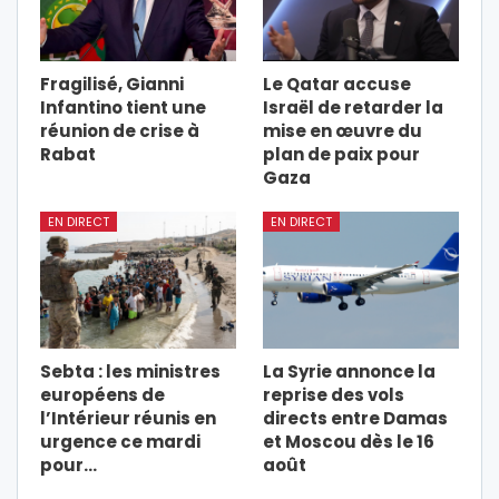
Fragilisé, Gianni
Le Qatar accuse
Infantino tient une
Israël de retarder la
réunion de crise à
mise en œuvre du
Rabat
plan de paix pour
Gaza
EN DIRECT
EN DIRECT
Sebta : les ministres
La Syrie annonce la
européens de
reprise des vols
l’Intérieur réunis en
directs entre Damas
urgence ce mardi
et Moscou dès le 16
pour…
août