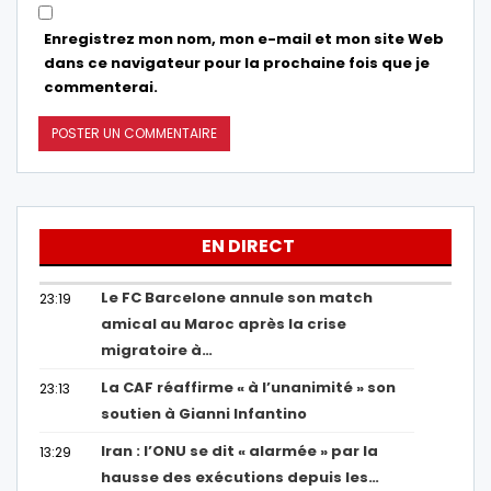
Enregistrez mon nom, mon e-mail et mon site Web
dans ce navigateur pour la prochaine fois que je
commenterai.
EN DIRECT
Le FC Barcelone annule son match
23:19
amical au Maroc après la crise
migratoire à…
La CAF réaffirme « à l’unanimité » son
23:13
soutien à Gianni Infantino
Iran : l’ONU se dit « alarmée » par la
13:29
hausse des exécutions depuis les…