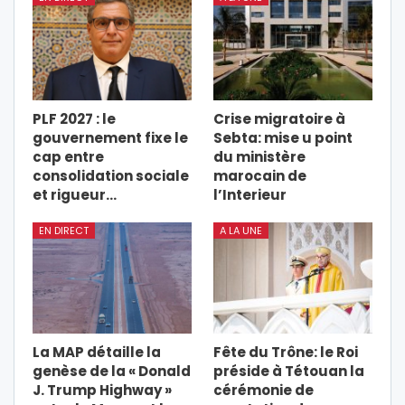
PLF 2027 : le
Crise migratoire à
gouvernement fixe le
Sebta: mise u point
cap entre
du ministère
consolidation sociale
marocain de
et rigueur…
l’Interieur
EN DIRECT
A LA UNE
La MAP détaille la
Fête du Trône: le Roi
genèse de la « Donald
préside à Tétouan la
J. Trump Highway »
cérémonie de