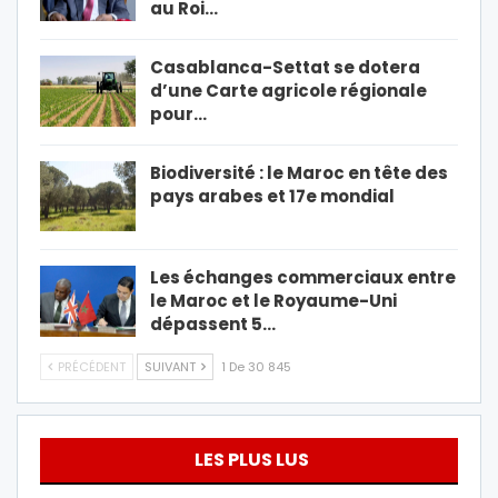
au Roi…
Casablanca-Settat se dotera
d’une Carte agricole régionale
pour…
Biodiversité : le Maroc en tête des
pays arabes et 17e mondial
Les échanges commerciaux entre
le Maroc et le Royaume-Uni
dépassent 5…
PRÉCÉDENT
SUIVANT
1 De 30 845
LES PLUS LUS