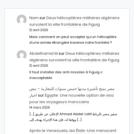
Nam
sur
Deux hélicoptères militaires algériens
survolent la ville frontalière de Figuig
12 avril 2026
Mais comment on peut accepter qu’un hélicoptère
d’une armée étrangère traverse notre frontière ?
Abdelhamid M
sur
Deux hélicoptères militaires
algériens survolent la ville frontalière de Figuig
12 avril 2026
Il faut installer des anti missiles à Figuig c
inacceptable
مصر تمنح تأشيرة مدتها خمس سنوات للمغاربة – نبض
اخبار
sur
Égypte: Une nouvelle option de visa
pour les voyageurs marocains
14 mars 2026
[…] الإعلان عن طريق Ahmed Abdel-Latifسفير مصر بالرباط.
ووفقا له، فإن هذا الإجراء يهدف إلى […]
Après le Venezuela, les États-Unis menacent