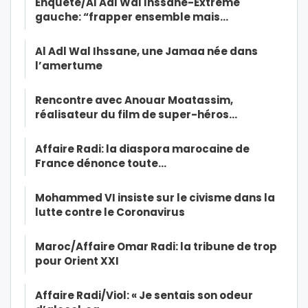
Enquête/Al Adl Wal Ihssane-Extrême
gauche: “frapper ensemble mais…
Al Adl Wal Ihssane, une Jamaa née dans
l’amertume
Rencontre avec Anouar Moatassim,
réalisateur du film de super-héros…
Affaire Radi: la diaspora marocaine de
France dénonce toute…
Mohammed VI insiste sur le civisme dans la
lutte contre le Coronavirus
Maroc/Affaire Omar Radi: la tribune de trop
pour Orient XXI
Affaire Radi/Viol: « Je sentais son odeur