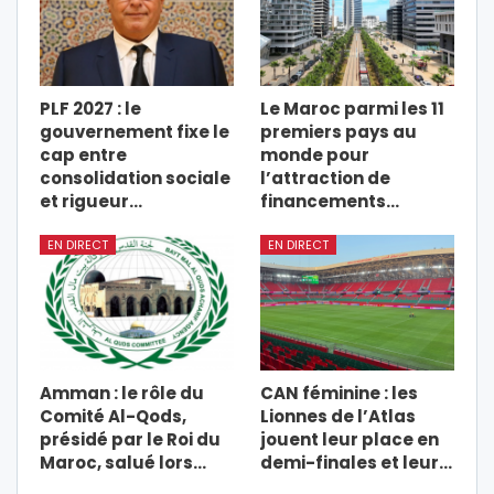
PLF 2027 : le
Le Maroc parmi les 11
gouvernement fixe le
premiers pays au
cap entre
monde pour
consolidation sociale
l’attraction de
et rigueur…
financements…
EN DIRECT
EN DIRECT
Amman : le rôle du
CAN féminine : les
Comité Al-Qods,
Lionnes de l’Atlas
présidé par le Roi du
jouent leur place en
Maroc, salué lors…
demi-finales et leur…