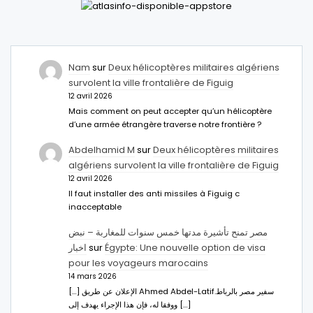
Nam
sur
Deux hélicoptères militaires algériens
survolent la ville frontalière de Figuig
12 avril 2026
Mais comment on peut accepter qu’un hélicoptère
d’une armée étrangère traverse notre frontière ?
Abdelhamid M
sur
Deux hélicoptères militaires
algériens survolent la ville frontalière de Figuig
12 avril 2026
Il faut installer des anti missiles à Figuig c
inacceptable
مصر تمنح تأشيرة مدتها خمس سنوات للمغاربة – نبض
اخبار
sur
Égypte: Une nouvelle option de visa
pour les voyageurs marocains
14 mars 2026
[…] الإعلان عن طريق Ahmed Abdel-Latifسفير مصر بالرباط.
ووفقا له، فإن هذا الإجراء يهدف إلى […]