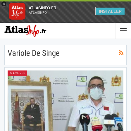
×
ATLASINFO.FR
INSTALLER
ATLASINFO
Variole De Singe
MAGHREB