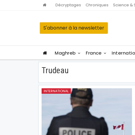
Décryptages
Chroniques
Science & 
S'abonner à la newsletter
Maghreb
France
Internati
Trudeau
INTERNATIONAL