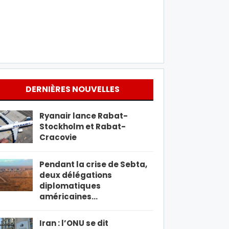
DERNIÈRES NOUVELLES
Ryanair lance Rabat-
Stockholm et Rabat-
Cracovie
Pendant la crise de Sebta,
deux délégations
diplomatiques
américaines…
Iran : l’ONU se dit