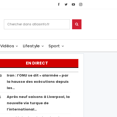
Vidéos
Lifestyle
Sport
EN DIRECT
Iran : l’ONU se dit « alarmée » par
29
la hausse des exécutions depuis
les…
Après neuf saisons à Liverpool, la
5
nouvelle vie turque de
l’international…