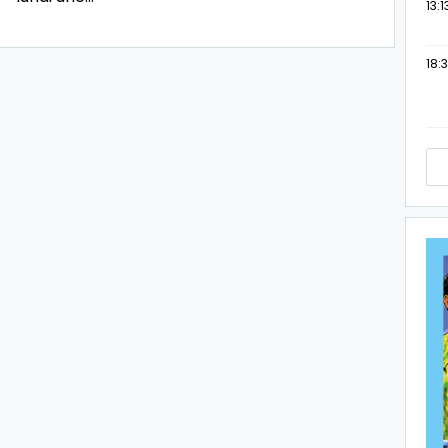
13:1
18:3