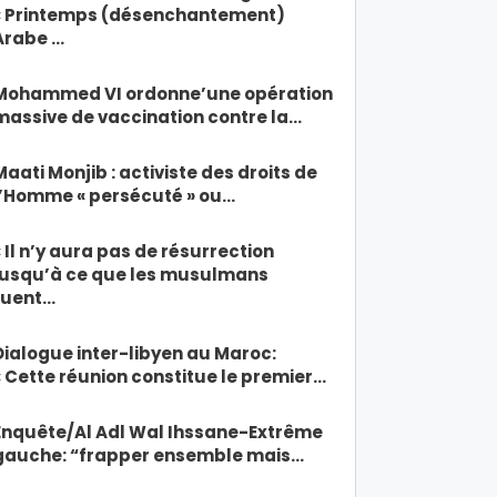
« Printemps (désenchantement)
Arabe …
Mohammed VI ordonne’une opération
massive de vaccination contre la…
Maati Monjib : activiste des droits de
l’Homme « persécuté » ou…
« Il n’y aura pas de résurrection
jusqu’à ce que les musulmans
tuent…
Dialogue inter-libyen au Maroc:
« Cette réunion constitue le premier…
Enquête/Al Adl Wal Ihssane-Extrême
gauche: “frapper ensemble mais…