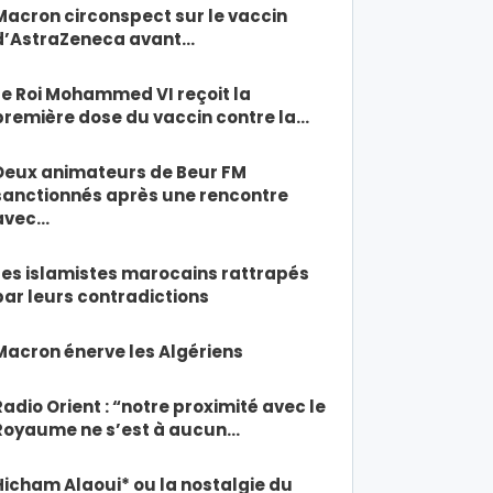
Macron circonspect sur le vaccin
d’AstraZeneca avant…
Le Roi Mohammed VI reçoit la
première dose du vaccin contre la…
Deux animateurs de Beur FM
sanctionnés après une rencontre
avec…
Les islamistes marocains rattrapés
par leurs contradictions
Macron énerve les Algériens
Radio Orient : “notre proximité avec le
Royaume ne s’est à aucun…
Hicham Alaoui* ou la nostalgie du