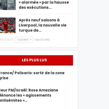
« alarmée » par la hausse
des exécutions…
Après neuf saisons à
Liverpool, la nouvelle vie
turque de…
RÉCÉDENT
SUIVANT
1 De 30 840
LES PLUS LUS
France/ Polisario: sortir de la zone
grise
Beur FM/Israël: Rose Ameziane
dénonce les « agissements
antisémites »…