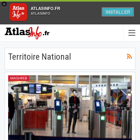
×
ATLASINFO.FR
INSTALLER
ATLASINFO
Territoire National
MAGHREB