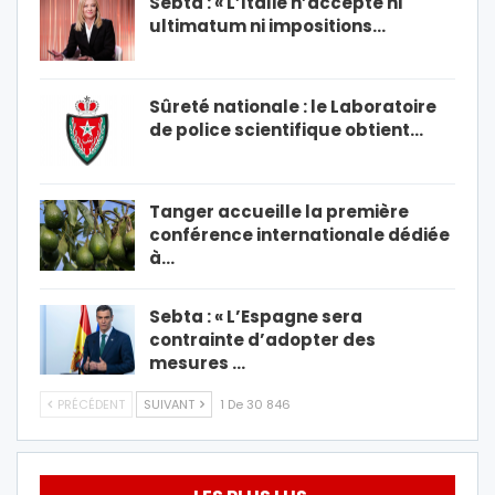
Sebta : « L’Italie n’accepte ni
ultimatum ni impositions…
Sûreté nationale : le Laboratoire
de police scientifique obtient…
Tanger accueille la première
conférence internationale dédiée
à…
Sebta : « L’Espagne sera
contrainte d’adopter des
mesures …
PRÉCÉDENT
SUIVANT
1 De 30 846