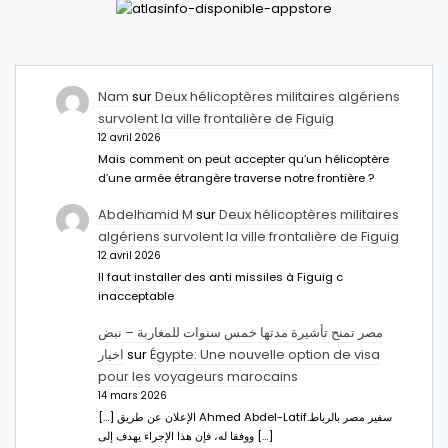
Nam
sur
Deux hélicoptères militaires algériens
survolent la ville frontalière de Figuig
12 avril 2026
Mais comment on peut accepter qu’un hélicoptère
d’une armée étrangère traverse notre frontière ?
Abdelhamid M
sur
Deux hélicoptères militaires
algériens survolent la ville frontalière de Figuig
12 avril 2026
Il faut installer des anti missiles à Figuig c
inacceptable
مصر تمنح تأشيرة مدتها خمس سنوات للمغاربة – نبض
اخبار
sur
Égypte: Une nouvelle option de visa
pour les voyageurs marocains
14 mars 2026
[…] الإعلان عن طريق Ahmed Abdel-Latifسفير مصر بالرباط.
ووفقا له، فإن هذا الإجراء يهدف إلى […]