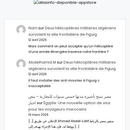
Nam
sur
Deux hélicoptères militaires algériens
survolent la ville frontalière de Figuig
12 avril 2026
Mais comment on peut accepter qu’un hélicoptère
d’une armée étrangère traverse notre frontière ?
Abdelhamid M
sur
Deux hélicoptères militaires
algériens survolent la ville frontalière de Figuig
12 avril 2026
Il faut installer des anti missiles à Figuig c
inacceptable
مصر تمنح تأشيرة مدتها خمس سنوات للمغاربة – نبض
اخبار
sur
Égypte: Une nouvelle option de visa
pour les voyageurs marocains
14 mars 2026
[…] الإعلان عن طريق Ahmed Abdel-Latifسفير مصر بالرباط.
ووفقا له، فإن هذا الإجراء يهدف إلى […]