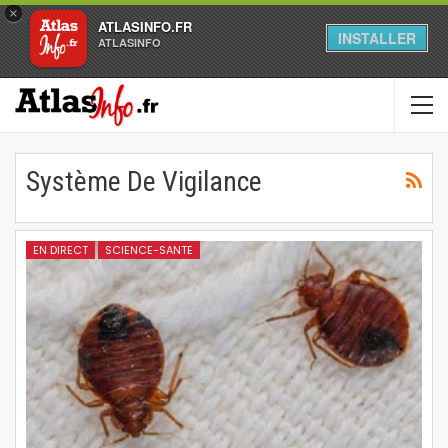
×
ATLASINFO.FR
INSTALLER
ATLASINFO
Système De Vigilance
EN DIRECT
SCIENCE-SANTE