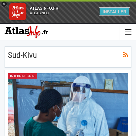
×
ATLASINFO.FR
INSTALLER
ATLASINFO
Sud-Kivu
INTERNATIONAL