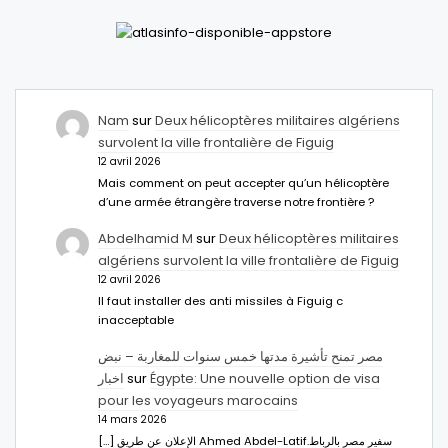
Nam
sur
Deux hélicoptères militaires algériens
survolent la ville frontalière de Figuig
12 avril 2026
Mais comment on peut accepter qu’un hélicoptère
d’une armée étrangère traverse notre frontière ?
Abdelhamid M
sur
Deux hélicoptères militaires
algériens survolent la ville frontalière de Figuig
12 avril 2026
Il faut installer des anti missiles à Figuig c
inacceptable
مصر تمنح تأشيرة مدتها خمس سنوات للمغاربة – نبض
اخبار
sur
Égypte: Une nouvelle option de visa
pour les voyageurs marocains
14 mars 2026
[…] الإعلان عن طريق Ahmed Abdel-Latifسفير مصر بالرباط.