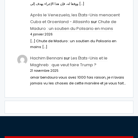
ووفقا له، فإن هذا الإجراء يهدف إلى […]
Après le Venezuela, les États-Unis menacent
Cuba et Groenland - Atlasinfo
sur
Chute de
Maduro : un soutien du Polisario en moins
4 janvier 2026
[…] Chute de Maduro : un soutien du Polisario en
moins […]
Hachim Bennani
sur
Les États-Unis et le
Maghreb : que veut faire Trump ?
21 novembre 2025
omar bendouro vous avez 1000 fois raison, je n'avais
jamais vu les choses de cette manière et je vous fait…