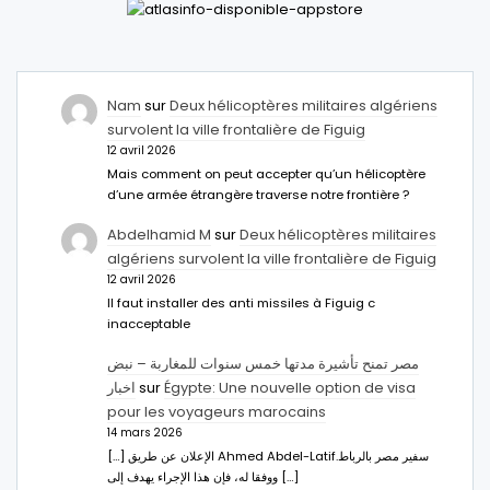
Nam
sur
Deux hélicoptères militaires algériens
survolent la ville frontalière de Figuig
12 avril 2026
Mais comment on peut accepter qu’un hélicoptère
d’une armée étrangère traverse notre frontière ?
Abdelhamid M
sur
Deux hélicoptères militaires
algériens survolent la ville frontalière de Figuig
12 avril 2026
Il faut installer des anti missiles à Figuig c
inacceptable
مصر تمنح تأشيرة مدتها خمس سنوات للمغاربة – نبض
اخبار
sur
Égypte: Une nouvelle option de visa
pour les voyageurs marocains
14 mars 2026
[…] الإعلان عن طريق Ahmed Abdel-Latifسفير مصر بالرباط.
ووفقا له، فإن هذا الإجراء يهدف إلى […]