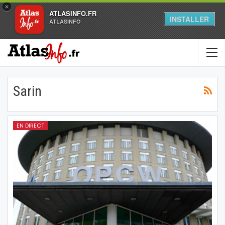
×
ATLASINFO.FR
INSTALLER
ATLASINFO
Sarin
EN DIRECT