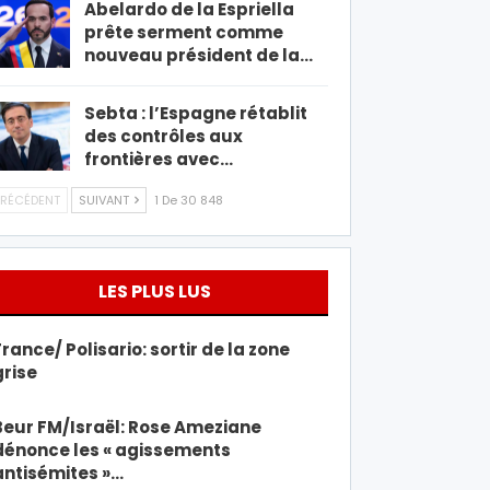
Abelardo de la Espriella
prête serment comme
nouveau président de la…
Sebta : l’Espagne rétablit
des contrôles aux
frontières avec…
RÉCÉDENT
SUIVANT
1 De 30 848
LES PLUS LUS
France/ Polisario: sortir de la zone
grise
Beur FM/Israël: Rose Ameziane
dénonce les « agissements
antisémites »…