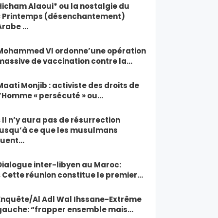
Hicham Alaoui* ou la nostalgie du
« Printemps (désenchantement)
Arabe …
Mohammed VI ordonne’une opération
massive de vaccination contre la…
Maati Monjib : activiste des droits de
l’Homme « persécuté » ou…
« Il n’y aura pas de résurrection
jusqu’à ce que les musulmans
tuent…
Dialogue inter-libyen au Maroc:
« Cette réunion constitue le premier…
Enquête/Al Adl Wal Ihssane-Extrême
gauche: “frapper ensemble mais…