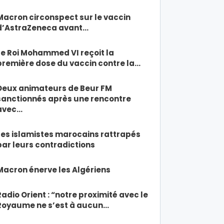
Macron circonspect sur le vaccin
d’AstraZeneca avant…
Le Roi Mohammed VI reçoit la
première dose du vaccin contre la…
Deux animateurs de Beur FM
sanctionnés après une rencontre
avec…
Les islamistes marocains rattrapés
par leurs contradictions
Macron énerve les Algériens
Radio Orient : “notre proximité avec le
Royaume ne s’est à aucun…