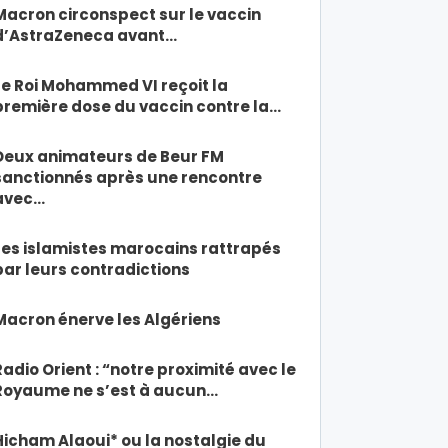
Macron circonspect sur le vaccin
d’AstraZeneca avant…
Le Roi Mohammed VI reçoit la
première dose du vaccin contre la…
Deux animateurs de Beur FM
sanctionnés après une rencontre
avec…
Les islamistes marocains rattrapés
par leurs contradictions
Macron énerve les Algériens
Radio Orient : “notre proximité avec le
Royaume ne s’est à aucun…
Hicham Alaoui* ou la nostalgie du