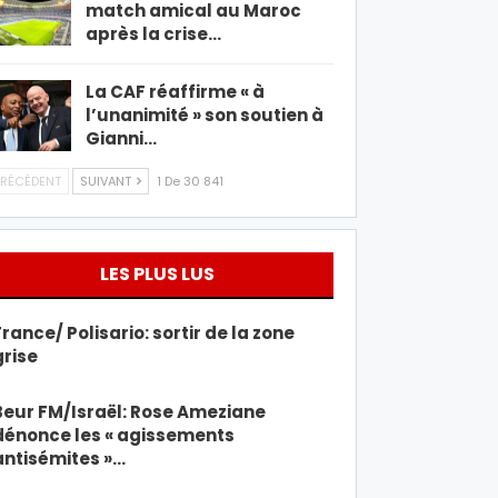
match amical au Maroc
après la crise…
La CAF réaffirme « à
l’unanimité » son soutien à
Gianni…
RÉCÉDENT
SUIVANT
1 De 30 841
LES PLUS LUS
France/ Polisario: sortir de la zone
grise
Beur FM/Israël: Rose Ameziane
dénonce les « agissements
antisémites »…