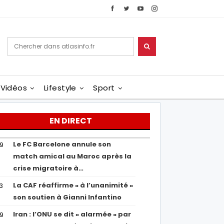
Vidéos
Lifestyle
Sport
EN DIRECT
Le FC Barcelone annule son
19
match amical au Maroc après la
crise migratoire à…
La CAF réaffirme « à l’unanimité »
13
son soutien à Gianni Infantino
Iran : l’ONU se dit « alarmée » par
29