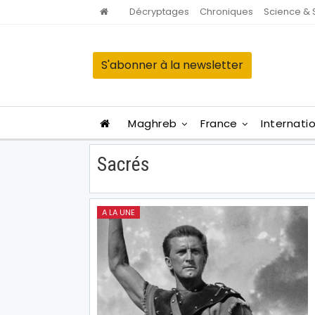
Décryptages
Chroniques
Science & 
S'abonner à la newsletter
Maghreb
France
Internati
Sacrés
A LA UNE