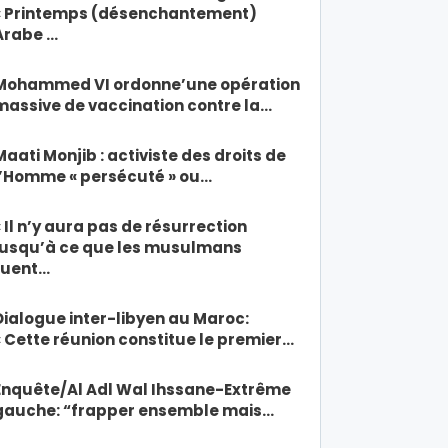
« Printemps (désenchantement)
Arabe …
Mohammed VI ordonne’une opération
massive de vaccination contre la…
Maati Monjib : activiste des droits de
l’Homme « persécuté » ou…
« Il n’y aura pas de résurrection
jusqu’à ce que les musulmans
tuent…
Dialogue inter-libyen au Maroc:
« Cette réunion constitue le premier…
Enquête/Al Adl Wal Ihssane-Extrême
gauche: “frapper ensemble mais…