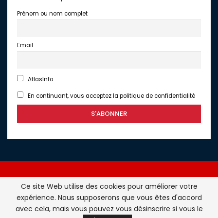
Prénom ou nom complet
Email
AtlasInfo
En continuant, vous acceptez la politique de confidentialité
Ce site Web utilise des cookies pour améliorer votre
expérience. Nous supposerons que vous êtes d'accord
Atlasinfo.fr : l'essentiel de l'actualité de la France et du
avec cela, mais vous pouvez vous désinscrire si vous le
Maghreb © Tous Droits Réservés - Atlasinfo- 2026