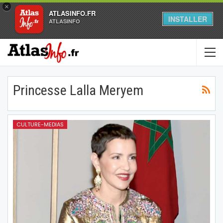
×
ATLASINFO.FR
INSTALLER
ATLASINFO
Princesse Lalla Meryem
CULTURE-MEDIAS