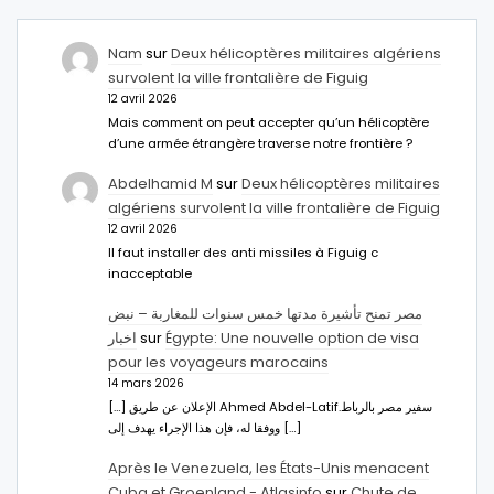
Nam
sur
Deux hélicoptères militaires algériens
survolent la ville frontalière de Figuig
12 avril 2026
Mais comment on peut accepter qu’un hélicoptère
d’une armée étrangère traverse notre frontière ?
Abdelhamid M
sur
Deux hélicoptères militaires
algériens survolent la ville frontalière de Figuig
12 avril 2026
Il faut installer des anti missiles à Figuig c
inacceptable
مصر تمنح تأشيرة مدتها خمس سنوات للمغاربة – نبض
اخبار
sur
Égypte: Une nouvelle option de visa
pour les voyageurs marocains
14 mars 2026
[…] الإعلان عن طريق Ahmed Abdel-Latifسفير مصر بالرباط.
ووفقا له، فإن هذا الإجراء يهدف إلى […]
Après le Venezuela, les États-Unis menacent
Cuba et Groenland - Atlasinfo
sur
Chute de