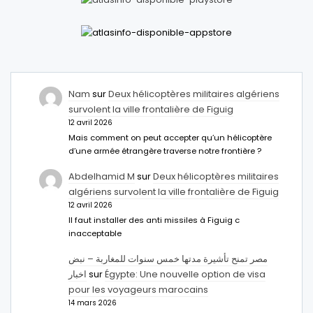
Nam
sur
Deux hélicoptères militaires algériens
survolent la ville frontalière de Figuig
12 avril 2026
Mais comment on peut accepter qu’un hélicoptère
d’une armée étrangère traverse notre frontière ?
Abdelhamid M
sur
Deux hélicoptères militaires
algériens survolent la ville frontalière de Figuig
12 avril 2026
Il faut installer des anti missiles à Figuig c
inacceptable
مصر تمنح تأشيرة مدتها خمس سنوات للمغاربة – نبض
اخبار
sur
Égypte: Une nouvelle option de visa
pour les voyageurs marocains
14 mars 2026