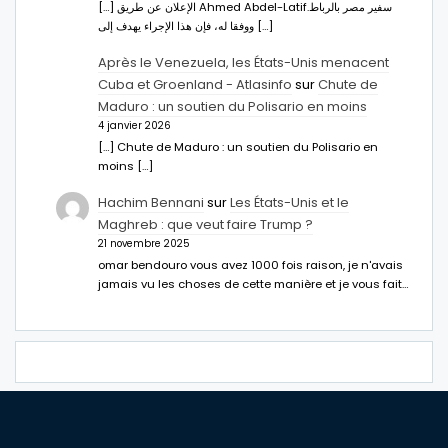
[…] الإعلان عن طريق Ahmed Abdel-Latifسفير مصر بالرباط.
ووفقا له، فإن هذا الإجراء يهدف إلى […]
Après le Venezuela, les États-Unis menacent
Cuba et Groenland - Atlasinfo
sur
Chute de
Maduro : un soutien du Polisario en moins
4 janvier 2026
[…] Chute de Maduro : un soutien du Polisario en
moins […]
Hachim Bennani
sur
Les États-Unis et le
Maghreb : que veut faire Trump ?
21 novembre 2025
omar bendouro vous avez 1000 fois raison, je n'avais
jamais vu les choses de cette manière et je vous fait…