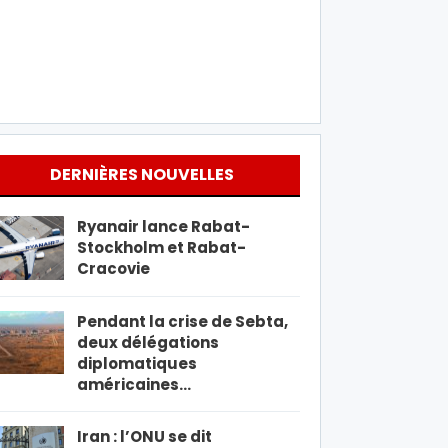
DERNIÈRES NOUVELLES
Ryanair lance Rabat-
Stockholm et Rabat-
Cracovie
Pendant la crise de Sebta,
deux délégations
diplomatiques
américaines…
Iran : l’ONU se dit