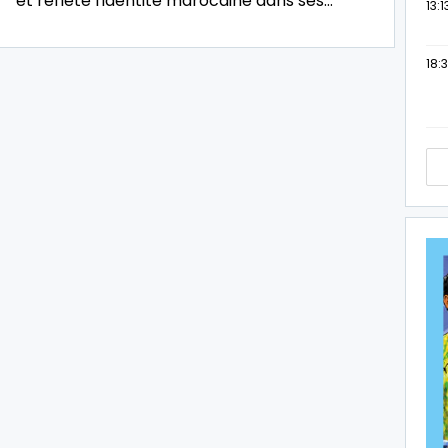
et reflète l'identité marocaine dans ses…
13:1
18:3