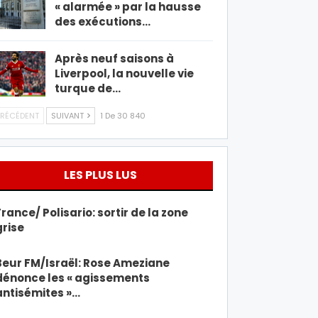
« alarmée » par la hausse
des exécutions…
Après neuf saisons à
Liverpool, la nouvelle vie
turque de…
RÉCÉDENT
SUIVANT
1 De 30 840
LES PLUS LUS
France/ Polisario: sortir de la zone
grise
Beur FM/Israël: Rose Ameziane
dénonce les « agissements
antisémites »…