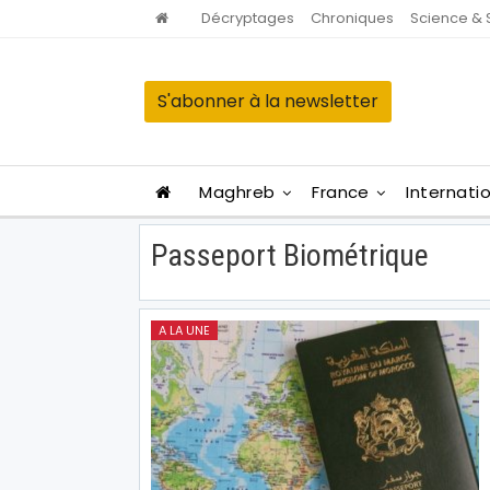
Décryptages
Chroniques
Science & 
S'abonner à la newsletter
Maghreb
France
Internati
Passeport Biométrique
A LA UNE