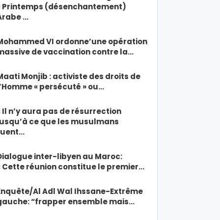
« Printemps (désenchantement)
Arabe …
Mohammed VI ordonne’une opération
massive de vaccination contre la…
Maati Monjib : activiste des droits de
l’Homme « persécuté » ou…
« Il n’y aura pas de résurrection
jusqu’à ce que les musulmans
tuent…
Dialogue inter-libyen au Maroc:
« Cette réunion constitue le premier…
Enquête/Al Adl Wal Ihssane-Extrême
gauche: “frapper ensemble mais…