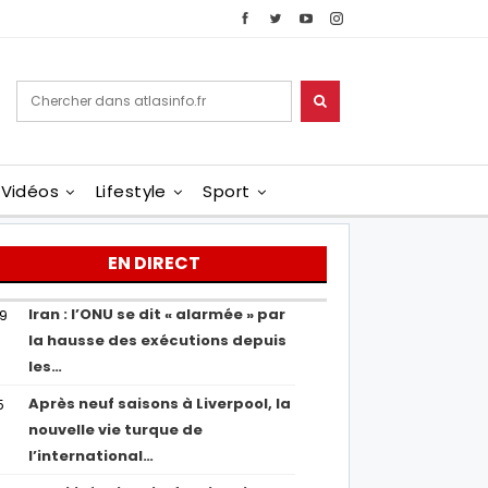
Vidéos
Lifestyle
Sport
EN DIRECT
Iran : l’ONU se dit « alarmée » par
29
la hausse des exécutions depuis
les…
Après neuf saisons à Liverpool, la
5
nouvelle vie turque de
l’international…