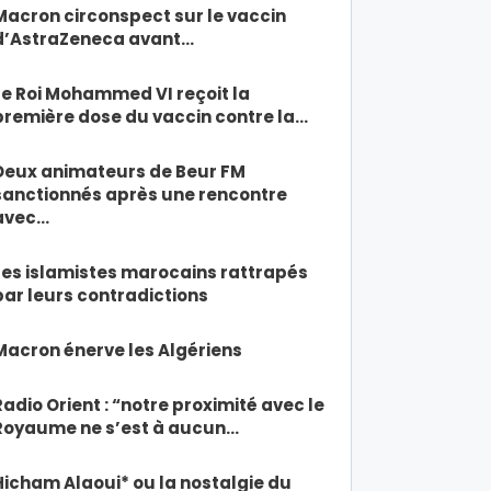
Macron circonspect sur le vaccin
d’AstraZeneca avant…
Le Roi Mohammed VI reçoit la
première dose du vaccin contre la…
Deux animateurs de Beur FM
sanctionnés après une rencontre
avec…
Les islamistes marocains rattrapés
par leurs contradictions
Macron énerve les Algériens
Radio Orient : “notre proximité avec le
Royaume ne s’est à aucun…
Hicham Alaoui* ou la nostalgie du