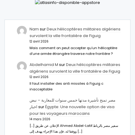
Nam
sur
Deux hélicoptères militaires algériens
survolent la ville frontalière de Figuig
12 avril 2026
Mais comment on peut accepter qu’un hélicoptère
d’une armée étrangère traverse notre frontière ?
Abdelhamid M
sur
Deux hélicoptères militaires
algériens survolent la ville frontalière de Figuig
12 avril 2026
Il faut installer des anti missiles à Figuig c
inacceptable
مصر تمنح تأشيرة مدتها خمس سنوات للمغاربة – نبض
اخبار
sur
Égypte: Une nouvelle option de visa
pour les voyageurs marocains
14 mars 2026
[…] الإعلان عن طريق Ahmed Abdel-Latifسفير مصر بالرباط.
ووفقا له، فإن هذا الإجراء يهدف إلى […]