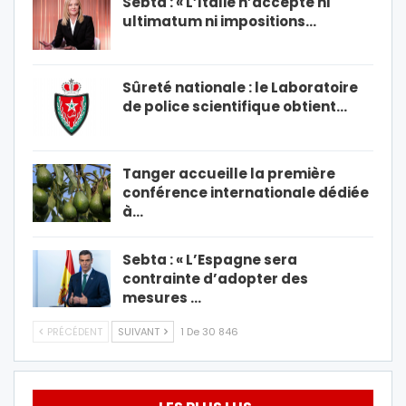
Sebta : « L’Italie n’accepte ni
ultimatum ni impositions…
Sûreté nationale : le Laboratoire
de police scientifique obtient…
Tanger accueille la première
conférence internationale dédiée
à…
Sebta : « L’Espagne sera
contrainte d’adopter des
mesures …
PRÉCÉDENT
SUIVANT
1 De 30 846