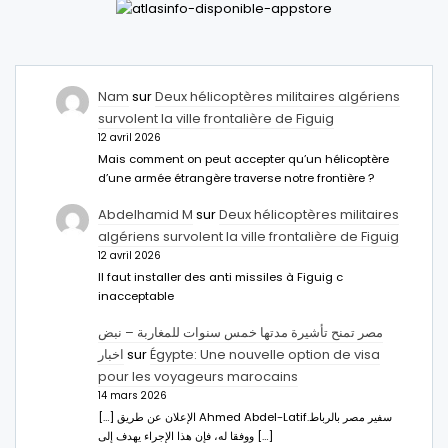
Nam
sur
Deux hélicoptères militaires algériens
survolent la ville frontalière de Figuig
12 avril 2026
Mais comment on peut accepter qu’un hélicoptère
d’une armée étrangère traverse notre frontière ?
Abdelhamid M
sur
Deux hélicoptères militaires
algériens survolent la ville frontalière de Figuig
12 avril 2026
Il faut installer des anti missiles à Figuig c
inacceptable
مصر تمنح تأشيرة مدتها خمس سنوات للمغاربة – نبض
اخبار
sur
Égypte: Une nouvelle option de visa
pour les voyageurs marocains
14 mars 2026
[…] الإعلان عن طريق Ahmed Abdel-Latifسفير مصر بالرباط.
ووفقا له، فإن هذا الإجراء يهدف إلى […]