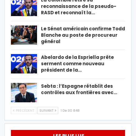
reconnaissance de la pseudo-
RASD et reconnaît la…
Le Sénat américain confirme Todd
Blanche au poste de procureur
général
Abelardo de la Espriella prête
serment comme nouveau
président de la…
Sebta : l’Espagne rétablit des
contrôles aux frontières avec…
PRÉCÉDENT
SUIVANT
1 De 30 848
LES PLUS LUS