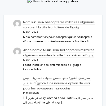
Nam
sur
Deux hélicoptères militaires algériens
survolent la ville frontalière de Figuig
12 avril 2026
Mais comment on peut accepter qu’un hélicoptère
d’une armée étrangère traverse notre frontière ?
Abdelhamid M
sur
Deux hélicoptères militaires
algériens survolent la ville frontalière de Figuig
12 avril 2026
Il faut installer des anti missiles à Figuig c
inacceptable
مصر تمنح تأشيرة مدتها خمس سنوات للمغاربة – نبض
اخبار
sur
Égypte: Une nouvelle option de visa
pour les voyageurs marocains
14 mars 2026
[…] الإعلان عن طريق Ahmed Abdel-Latifسفير مصر بالرباط.
ووفقا له، فإن هذا الإجراء يهدف إلى […]