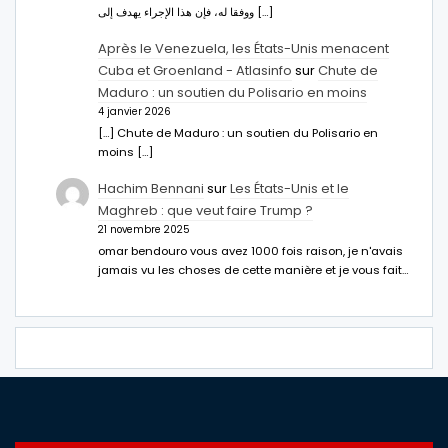
ووفقا له، فإن هذا الإجراء يهدف إلى […]
Après le Venezuela, les États-Unis menacent
Cuba et Groenland - Atlasinfo
sur
Chute de
Maduro : un soutien du Polisario en moins
4 janvier 2026
[…] Chute de Maduro : un soutien du Polisario en
moins […]
Hachim Bennani
sur
Les États-Unis et le
Maghreb : que veut faire Trump ?
21 novembre 2025
omar bendouro vous avez 1000 fois raison, je n'avais
jamais vu les choses de cette manière et je vous fait…