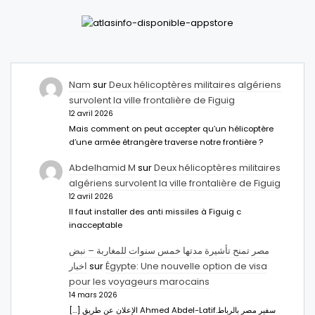
Nam
sur
Deux hélicoptères militaires algériens
survolent la ville frontalière de Figuig
12 avril 2026
Mais comment on peut accepter qu’un hélicoptère
d’une armée étrangère traverse notre frontière ?
Abdelhamid M
sur
Deux hélicoptères militaires
algériens survolent la ville frontalière de Figuig
12 avril 2026
Il faut installer des anti missiles à Figuig c
inacceptable
مصر تمنح تأشيرة مدتها خمس سنوات للمغاربة – نبض
اخبار
sur
Égypte: Une nouvelle option de visa
pour les voyageurs marocains
14 mars 2026
[…] الإعلان عن طريق Ahmed Abdel-Latifسفير مصر بالرباط.