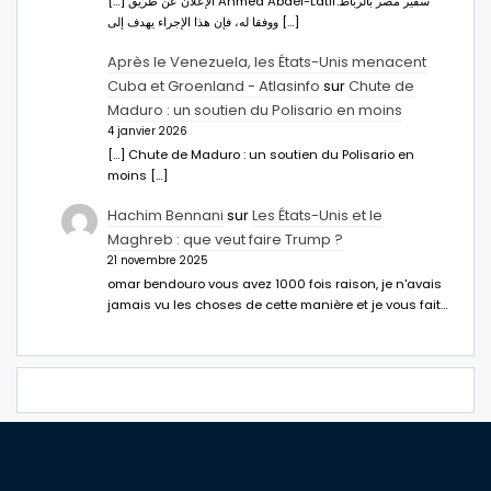
[…] الإعلان عن طريق Ahmed Abdel-Latifسفير مصر بالرباط.
ووفقا له، فإن هذا الإجراء يهدف إلى […]
Après le Venezuela, les États-Unis menacent
Cuba et Groenland - Atlasinfo
sur
Chute de
Maduro : un soutien du Polisario en moins
4 janvier 2026
[…] Chute de Maduro : un soutien du Polisario en
moins […]
Hachim Bennani
sur
Les États-Unis et le
Maghreb : que veut faire Trump ?
21 novembre 2025
omar bendouro vous avez 1000 fois raison, je n'avais
jamais vu les choses de cette manière et je vous fait…