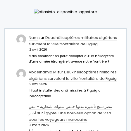
Nam
sur
Deux hélicoptères militaires algériens
survolent la ville frontalière de Figuig
12 avril 2026
Mais comment on peut accepter qu’un hélicoptère
d’une armée étrangère traverse notre frontière ?
Abdelhamid M
sur
Deux hélicoptères militaires
algériens survolent la ville frontalière de Figuig
12 avril 2026
Il faut installer des anti missiles à Figuig c
inacceptable
مصر تمنح تأشيرة مدتها خمس سنوات للمغاربة – نبض
اخبار
sur
Égypte: Une nouvelle option de visa
pour les voyageurs marocains
14 mars 2026