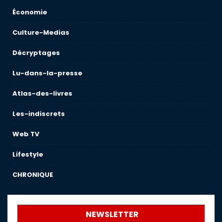
Économie
Culture-Medias
Décryptages
Lu-dans-la-presse
Atlas-des-livres
Les-indiscrets
Web TV
Lifestyle
CHRONIQUE
NEWSLETTER