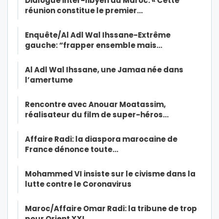
Dialogue inter-libyen au Maroc: « Cette
réunion constitue le premier…
Enquête/Al Adl Wal Ihssane-Extrême
gauche: “frapper ensemble mais…
Al Adl Wal Ihssane, une Jamaa née dans
l’amertume
Rencontre avec Anouar Moatassim,
réalisateur du film de super-héros…
Affaire Radi: la diaspora marocaine de
France dénonce toute…
Mohammed VI insiste sur le civisme dans la
lutte contre le Coronavirus
Maroc/Affaire Omar Radi: la tribune de trop
pour Orient XXI