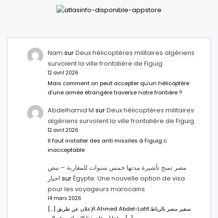
Nam
sur
Deux hélicoptères militaires algériens
survolent la ville frontalière de Figuig
12 avril 2026
Mais comment on peut accepter qu’un hélicoptère
d’une armée étrangère traverse notre frontière ?
Abdelhamid M
sur
Deux hélicoptères militaires
algériens survolent la ville frontalière de Figuig
12 avril 2026
Il faut installer des anti missiles à Figuig c
inacceptable
مصر تمنح تأشيرة مدتها خمس سنوات للمغاربة – نبض
اخبار
sur
Égypte: Une nouvelle option de visa
pour les voyageurs marocains
14 mars 2026
[…] الإعلان عن طريق Ahmed Abdel-Latifسفير مصر بالرباط.
ووفقا له، فإن هذا الإجراء يهدف إلى […]