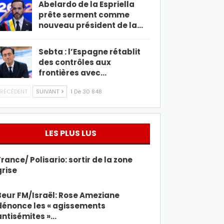
Abelardo de la Espriella
prête serment comme
nouveau président de la…
Sebta : l’Espagne rétablit
des contrôles aux
frontières avec…
RÉCÉDENT
SUIVANT
1 De 30 848
LES PLUS LUS
France/ Polisario: sortir de la zone
grise
Beur FM/Israël: Rose Ameziane
dénonce les « agissements
antisémites »…