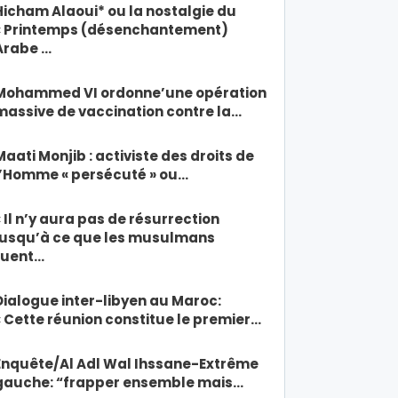
Hicham Alaoui* ou la nostalgie du
« Printemps (désenchantement)
Arabe …
Mohammed VI ordonne’une opération
massive de vaccination contre la…
Maati Monjib : activiste des droits de
l’Homme « persécuté » ou…
« Il n’y aura pas de résurrection
jusqu’à ce que les musulmans
tuent…
Dialogue inter-libyen au Maroc:
« Cette réunion constitue le premier…
Enquête/Al Adl Wal Ihssane-Extrême
gauche: “frapper ensemble mais…