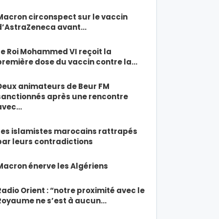
Macron circonspect sur le vaccin
d’AstraZeneca avant…
Le Roi Mohammed VI reçoit la
première dose du vaccin contre la…
Deux animateurs de Beur FM
sanctionnés après une rencontre
avec…
Les islamistes marocains rattrapés
par leurs contradictions
Macron énerve les Algériens
Radio Orient : “notre proximité avec le
Royaume ne s’est à aucun…