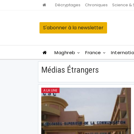
Décryptages
Chroniques
Science & 
S'abonner à la newsletter
Maghreb
France
Internati
Médias Étrangers
A LA UNE