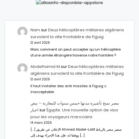
Nam
sur
Deux hélicoptères militaires algériens
survolent la ville frontalière de Figuig
12 avril 2026
Mais comment on peut accepter qu’un hélicoptère
d’une armée étrangère traverse notre frontière ?
Abdelhamid M
sur
Deux hélicoptères militaires
algériens survolent la ville frontalière de Figuig
12 avril 2026
Il faut installer des anti missiles à Figuig c
inacceptable
مصر تمنح تأشيرة مدتها خمس سنوات للمغاربة – نبض
اخبار
sur
Égypte: Une nouvelle option de visa
pour les voyageurs marocains
14 mars 2026
[…] الإعلان عن طريق Ahmed Abdel-Latifسفير مصر بالرباط.
ووفقا له، فإن هذا الإجراء يهدف إلى […]