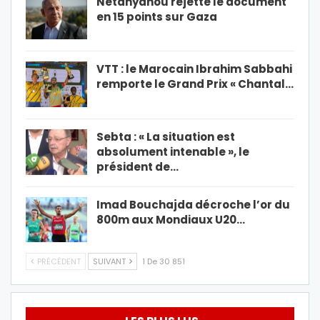
Netanyahou rejette le document
en 15 points sur Gaza
VTT : le Marocain Ibrahim Sabbahi
remporte le Grand Prix « Chantal…
Sebta : « La situation est
absolument intenable », le
président de…
Imad Bouchajda décroche l’or du
800m aux Mondiaux U20…
PRÉCÉDENT
SUIVANT
1 De 30 851