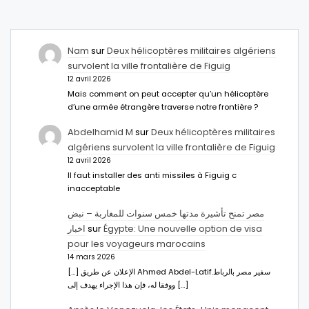
Nam
sur
Deux hélicoptères militaires algériens
survolent la ville frontalière de Figuig
12 avril 2026
Mais comment on peut accepter qu’un hélicoptère
d’une armée étrangère traverse notre frontière ?
Abdelhamid M
sur
Deux hélicoptères militaires
algériens survolent la ville frontalière de Figuig
12 avril 2026
Il faut installer des anti missiles à Figuig c
inacceptable
مصر تمنح تأشيرة مدتها خمس سنوات للمغاربة – نبض
اخبار
sur
Égypte: Une nouvelle option de visa
pour les voyageurs marocains
14 mars 2026
[…] الإعلان عن طريق Ahmed Abdel-Latifسفير مصر بالرباط.
ووفقا له، فإن هذا الإجراء يهدف إلى […]