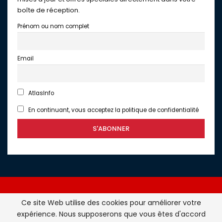
boîte de réception.
Prénom ou nom complet
Email
AtlasInfo
En continuant, vous acceptez la politique de confidentialité
Ce site Web utilise des cookies pour améliorer votre
expérience. Nous supposerons que vous êtes d'accord
Atlasinfo.fr : l'essentiel de l'actualité de la France et du