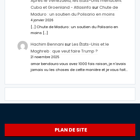
Après le Venezuela, les États-Unis menacent
Cuba et Groenland - Atlasinfo
sur
Chute de
Maduro : un soutien du Polisario en moins
4 janvier 2026
[…] Chute de Maduro : un soutien du Polisario en
moins […]
Hachim Bennani
sur
Les États-Unis et le
Maghreb : que veut faire Trump ?
21 novembre 2025
omar bendouro vous avez 1000 fois raison, je n'avais
jamais vu les choses de cette manière et je vous fait…
PLAN DE SITE