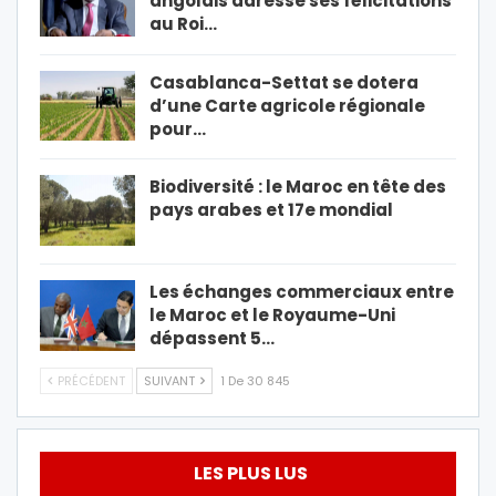
angolais adresse ses félicitations
au Roi…
Casablanca-Settat se dotera
d’une Carte agricole régionale
pour…
Biodiversité : le Maroc en tête des
pays arabes et 17e mondial
Les échanges commerciaux entre
le Maroc et le Royaume-Uni
dépassent 5…
PRÉCÉDENT
SUIVANT
1 De 30 845
LES PLUS LUS