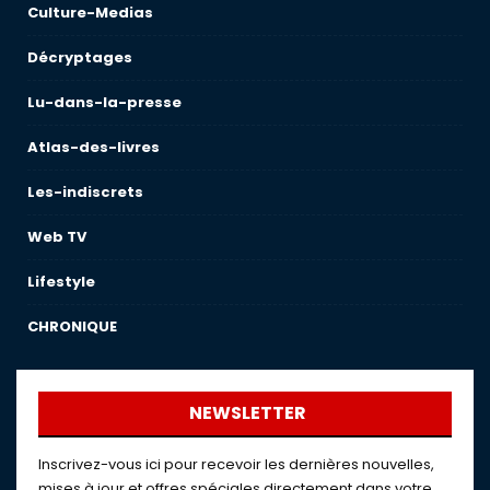
Culture-Medias
Décryptages
Lu-dans-la-presse
Atlas-des-livres
Les-indiscrets
Web TV
Lifestyle
CHRONIQUE
NEWSLETTER
Inscrivez-vous ici pour recevoir les dernières nouvelles,
mises à jour et offres spéciales directement dans votre