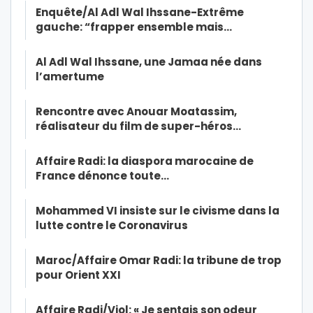
Enquête/Al Adl Wal Ihssane-Extrême
gauche: “frapper ensemble mais…
Al Adl Wal Ihssane, une Jamaa née dans
l’amertume
Rencontre avec Anouar Moatassim,
réalisateur du film de super-héros…
Affaire Radi: la diaspora marocaine de
France dénonce toute…
Mohammed VI insiste sur le civisme dans la
lutte contre le Coronavirus
Maroc/Affaire Omar Radi: la tribune de trop
pour Orient XXI
Affaire Radi/Viol: « Je sentais son odeur