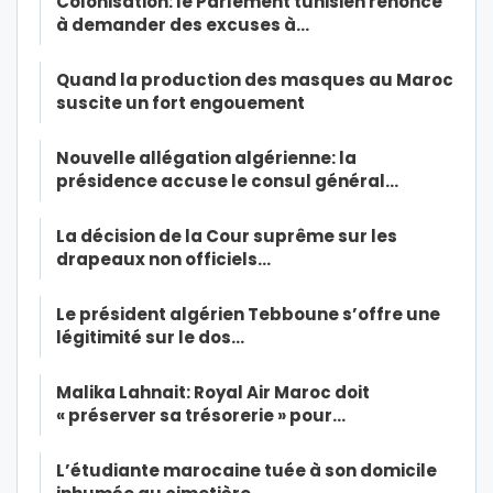
Colonisation: le Parlement tunisien renonce
à demander des excuses à…
Quand la production des masques au Maroc
suscite un fort engouement
Nouvelle allégation algérienne: la
présidence accuse le consul général…
La décision de la Cour suprême sur les
drapeaux non officiels…
Le président algérien Tebboune s’offre une
légitimité sur le dos…
Malika Lahnait: Royal Air Maroc doit
« préserver sa trésorerie » pour…
L’étudiante marocaine tuée à son domicile