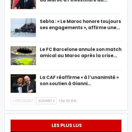
Sebta : « Le Maroc honore toujours
ses engagements », affirme une…
Le FC Barcelone annule son match
amical au Maroc après la crise…
La CAF réaffirme « à l’unanimité »
son soutien à Gianni…
PRÉCÉDENT
SUIVANT
1 De 30 841
LES PLUS LUS