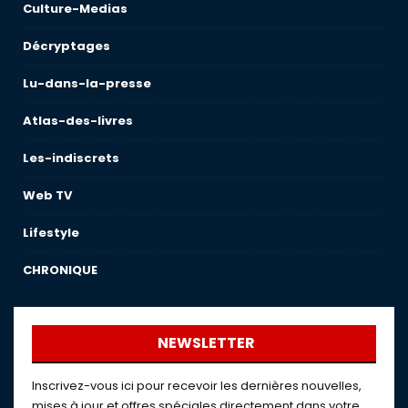
Culture-Medias
Décryptages
Lu-dans-la-presse
Atlas-des-livres
Les-indiscrets
Web TV
Lifestyle
CHRONIQUE
NEWSLETTER
Inscrivez-vous ici pour recevoir les dernières nouvelles,
mises à jour et offres spéciales directement dans votre