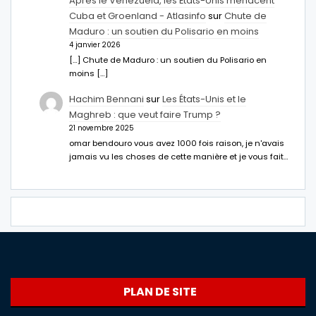
Après le Venezuela, les États-Unis menacent
Cuba et Groenland - Atlasinfo
sur
Chute de
Maduro : un soutien du Polisario en moins
4 janvier 2026
[…] Chute de Maduro : un soutien du Polisario en
moins […]
Hachim Bennani
sur
Les États-Unis et le
Maghreb : que veut faire Trump ?
21 novembre 2025
omar bendouro vous avez 1000 fois raison, je n'avais
jamais vu les choses de cette manière et je vous fait…
PLAN DE SITE