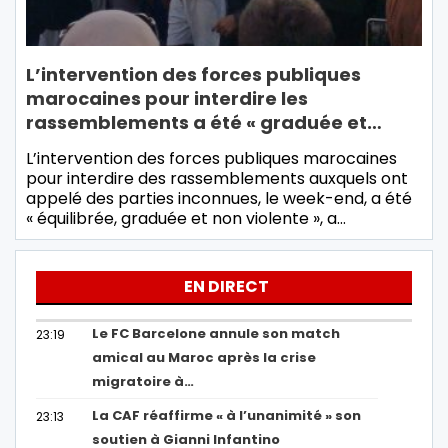
L’intervention des forces publiques
marocaines pour interdire les
rassemblements a été « graduée et…
L’intervention des forces publiques marocaines
pour interdire des rassemblements auxquels ont
appelé des parties inconnues, le week-end, a été
« équilibrée, graduée et non violente », a…
EN DIRECT
Le FC Barcelone annule son match
23:19
amical au Maroc après la crise
migratoire à…
La CAF réaffirme « à l’unanimité » son
23:13
soutien à Gianni Infantino