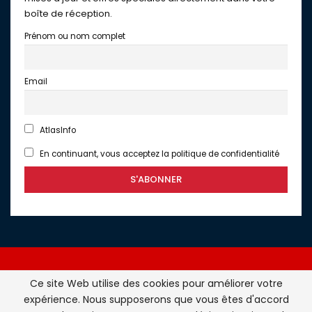
boîte de réception.
Prénom ou nom complet
Email
AtlasInfo
En continuant, vous acceptez la politique de confidentialité
Ce site Web utilise des cookies pour améliorer votre
expérience. Nous supposerons que vous êtes d'accord
Atlasinfo.fr : l'essentiel de l'actualité de la France et du