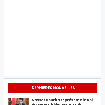
DERNIÈRES NOUVELLES
Nasser Bourita représente le Roi
du Maroc à l’investiture du…