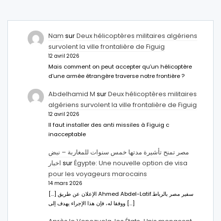
Nam
sur
Deux hélicoptères militaires algériens
survolent la ville frontalière de Figuig
12 avril 2026
Mais comment on peut accepter qu’un hélicoptère
d’une armée étrangère traverse notre frontière ?
Abdelhamid M
sur
Deux hélicoptères militaires
algériens survolent la ville frontalière de Figuig
12 avril 2026
Il faut installer des anti missiles à Figuig c
inacceptable
مصر تمنح تأشيرة مدتها خمس سنوات للمغاربة – نبض
اخبار
sur
Égypte: Une nouvelle option de visa
pour les voyageurs marocains
14 mars 2026
[…] الإعلان عن طريق Ahmed Abdel-Latifسفير مصر بالرباط.
ووفقا له، فإن هذا الإجراء يهدف إلى […]