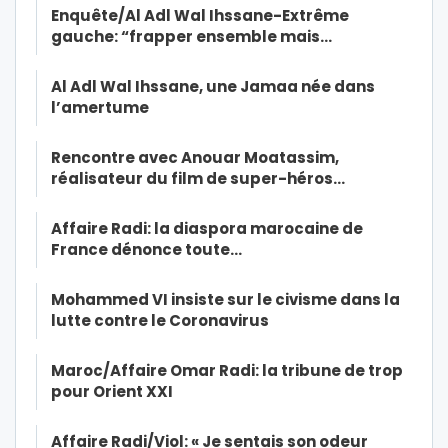
Enquête/Al Adl Wal Ihssane-Extrême
gauche: “frapper ensemble mais…
Al Adl Wal Ihssane, une Jamaa née dans
l’amertume
Rencontre avec Anouar Moatassim,
réalisateur du film de super-héros…
Affaire Radi: la diaspora marocaine de
France dénonce toute…
Mohammed VI insiste sur le civisme dans la
lutte contre le Coronavirus
Maroc/Affaire Omar Radi: la tribune de trop
pour Orient XXI
Affaire Radi/Viol: « Je sentais son odeur