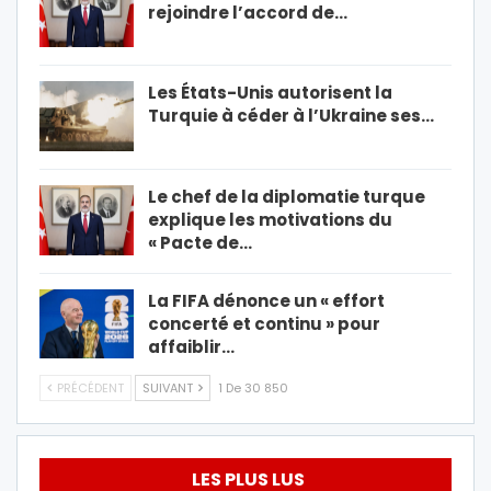
rejoindre l’accord de…
Les États-Unis autorisent la
Turquie à céder à l’Ukraine ses…
Le chef de la diplomatie turque
explique les motivations du
« Pacte de…
La FIFA dénonce un « effort
concerté et continu » pour
affaiblir…
PRÉCÉDENT
SUIVANT
1 De 30 850
LES PLUS LUS