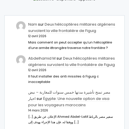
Nam
sur
Deux hélicoptères militaires algériens
survolent la ville frontalière de Figuig
12 avril 2026
Mais comment on peut accepter qu’un hélicoptère
d’une armée étrangère traverse notre frontière ?
Abdelhamid M
sur
Deux hélicoptères militaires
algériens survolent la ville frontalière de Figuig
12 avril 2026
Il faut installer des anti missiles à Figuig c
inacceptable
مصر تمنح تأشيرة مدتها خمس سنوات للمغاربة – نبض
اخبار
sur
Égypte: Une nouvelle option de visa
pour les voyageurs marocains
14 mars 2026
[…] الإعلان عن طريق Ahmed Abdel-Latifسفير مصر بالرباط.
ووفقا له، فإن هذا الإجراء يهدف إلى […]