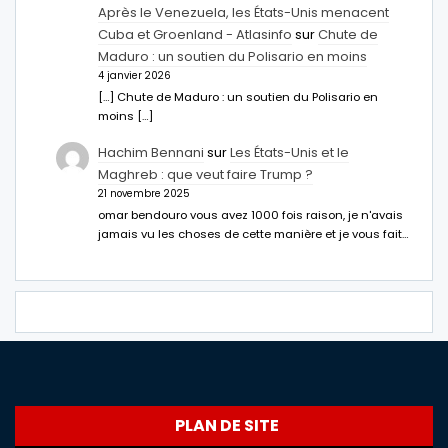
Après le Venezuela, les États-Unis menacent
Cuba et Groenland - Atlasinfo
sur
Chute de
Maduro : un soutien du Polisario en moins
4 janvier 2026
[…] Chute de Maduro : un soutien du Polisario en
moins […]
Hachim Bennani
sur
Les États-Unis et le
Maghreb : que veut faire Trump ?
21 novembre 2025
omar bendouro vous avez 1000 fois raison, je n'avais
jamais vu les choses de cette manière et je vous fait…
PLAN DE SITE