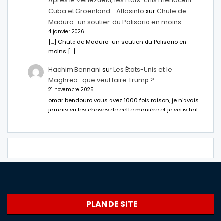
Après le Venezuela, les États-Unis menacent
Cuba et Groenland - Atlasinfo
sur
Chute de
Maduro : un soutien du Polisario en moins
4 janvier 2026
[…] Chute de Maduro : un soutien du Polisario en
moins […]
Hachim Bennani
sur
Les États-Unis et le
Maghreb : que veut faire Trump ?
21 novembre 2025
omar bendouro vous avez 1000 fois raison, je n'avais
jamais vu les choses de cette manière et je vous fait…
PLAN DE SITE