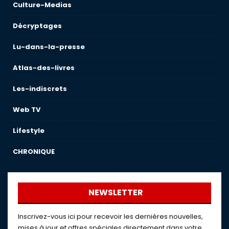
Culture-Medias
Décryptages
Lu-dans-la-presse
Atlas-des-livres
Les-indiscrets
Web TV
Lifestyle
CHRONIQUE
NEWSLETTER
Inscrivez-vous ici pour recevoir les dernières nouvelles,
mises à jour et offres spéciales directement dans votre