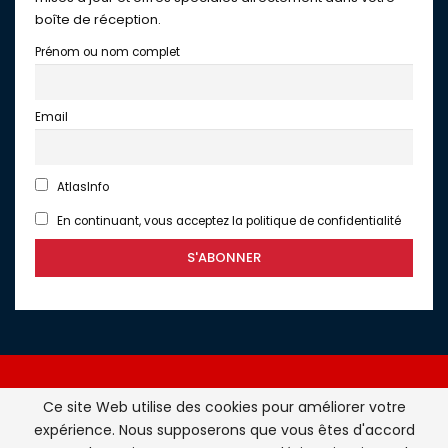
boîte de réception.
Prénom ou nom complet
Email
AtlasInfo
En continuant, vous acceptez la politique de confidentialité
Ce site Web utilise des cookies pour améliorer votre
expérience. Nous supposerons que vous êtes d'accord
Atlasinfo.fr : l'essentiel de l'actualité de la France et du