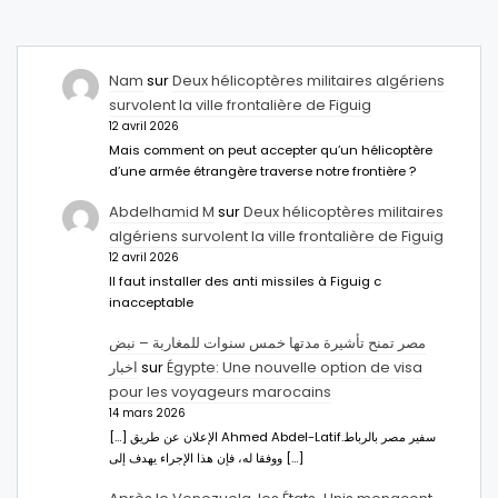
Nam
sur
Deux hélicoptères militaires algériens
survolent la ville frontalière de Figuig
12 avril 2026
Mais comment on peut accepter qu’un hélicoptère
d’une armée étrangère traverse notre frontière ?
Abdelhamid M
sur
Deux hélicoptères militaires
algériens survolent la ville frontalière de Figuig
12 avril 2026
Il faut installer des anti missiles à Figuig c
inacceptable
مصر تمنح تأشيرة مدتها خمس سنوات للمغاربة – نبض
اخبار
sur
Égypte: Une nouvelle option de visa
pour les voyageurs marocains
14 mars 2026
[…] الإعلان عن طريق Ahmed Abdel-Latifسفير مصر بالرباط.
ووفقا له، فإن هذا الإجراء يهدف إلى […]