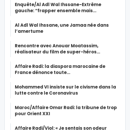
Enquête/Al Adl Wal Ihssane-Extrême
gauche: “frapper ensemble mais…
Al Adl Wal Ihssane, une Jamaa née dans
l’amertume
Rencontre avec Anouar Moatassim,
réalisateur du film de super-héros…
Affaire Radi: la diaspora marocaine de
France dénonce toute…
Mohammed VI insiste sur le civisme dans la
lutte contre le Coronavirus
Maroc/Affaire Omar Radi: la tribune de trop
pour Orient XXI
Affaire Radi/Viol: « Je sentais son odeur