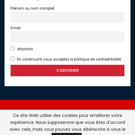
Prénom ou nom complet
Email
AtlasInfo
En continuant, vous acceptez la politique de confidentialité
Ce site Web utilise des cookies pour améliorer votre
expérience. Nous supposerons que vous êtes d'accord
Atlasinfo.fr : l'essentiel de l'actualité de la France et du
avec cela, mais vous pouvez vous désinscrire si vous le
Maghreb © Tous Droits Réservés - Atlasinfo- 2026