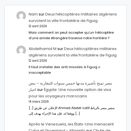
Nam
sur
Deux hélicoptères militaires algériens
survolent la ville frontalière de Figuig
12 avril 2026
Mais comment on peut accepter qu’un hélicoptère
d’une armée étrangère traverse notre frontière ?
Abdelhamid M
sur
Deux hélicoptères militaires
algériens survolent la ville frontalière de Figuig
12 avril 2026
Il faut installer des anti missiles à Figuig c
inacceptable
مصر تمنح تأشيرة مدتها خمس سنوات للمغاربة – نبض
اخبار
sur
Égypte: Une nouvelle option de visa
pour les voyageurs marocains
14 mars 2026
[…] الإعلان عن طريق Ahmed Abdel-Latifسفير مصر بالرباط.
ووفقا له، فإن هذا الإجراء يهدف إلى […]
Après le Venezuela, les États-Unis menacent
Cuba et Groenland - Atlasinfo
sur
Chute de