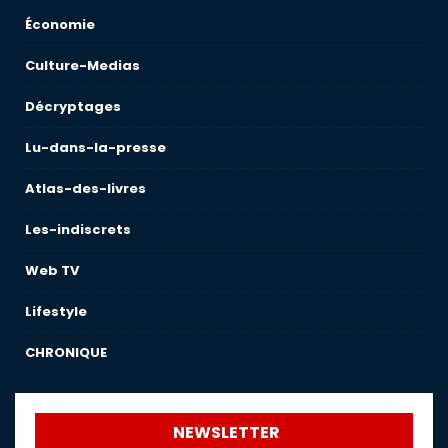
Économie
Culture-Medias
Décryptages
Lu-dans-la-presse
Atlas-des-livres
Les-indiscrets
Web TV
Lifestyle
CHRONIQUE
NEWSLETTER