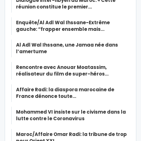
Dialogue inter-libyen au Maroc: « Cette
réunion constitue le premier…
Enquête/Al Adl Wal Ihssane-Extrême
gauche: “frapper ensemble mais…
Al Adl Wal Ihssane, une Jamaa née dans
l’amertume
Rencontre avec Anouar Moatassim,
réalisateur du film de super-héros…
Affaire Radi: la diaspora marocaine de
France dénonce toute…
Mohammed VI insiste sur le civisme dans la
lutte contre le Coronavirus
Maroc/Affaire Omar Radi: la tribune de trop
pour Orient XXI