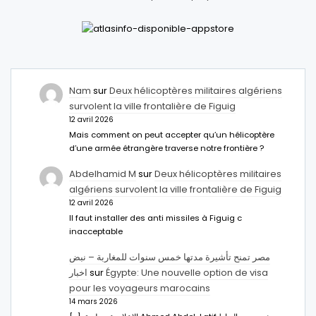
Nam
sur
Deux hélicoptères militaires algériens
survolent la ville frontalière de Figuig
12 avril 2026
Mais comment on peut accepter qu’un hélicoptère
d’une armée étrangère traverse notre frontière ?
Abdelhamid M
sur
Deux hélicoptères militaires
algériens survolent la ville frontalière de Figuig
12 avril 2026
Il faut installer des anti missiles à Figuig c
inacceptable
مصر تمنح تأشيرة مدتها خمس سنوات للمغاربة – نبض
اخبار
sur
Égypte: Une nouvelle option de visa
pour les voyageurs marocains
14 mars 2026