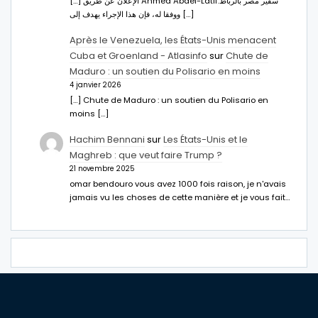
[…] الإعلان عن طريق Ahmed Abdel-Latifسفير مصر بالرباط.
ووفقا له، فإن هذا الإجراء يهدف إلى […]
Après le Venezuela, les États-Unis menacent
Cuba et Groenland - Atlasinfo
sur
Chute de
Maduro : un soutien du Polisario en moins
4 janvier 2026
[…] Chute de Maduro : un soutien du Polisario en
moins […]
Hachim Bennani
sur
Les États-Unis et le
Maghreb : que veut faire Trump ?
21 novembre 2025
omar bendouro vous avez 1000 fois raison, je n'avais
jamais vu les choses de cette manière et je vous fait…