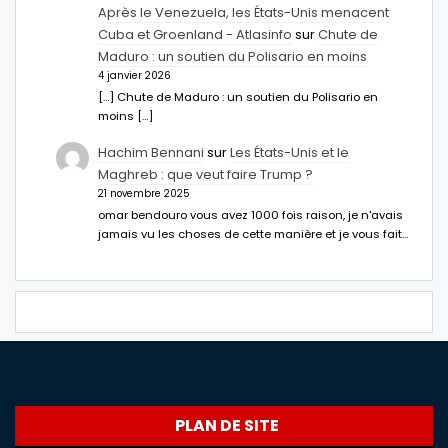
Après le Venezuela, les États-Unis menacent
Cuba et Groenland - Atlasinfo
sur
Chute de
Maduro : un soutien du Polisario en moins
4 janvier 2026
[…] Chute de Maduro : un soutien du Polisario en
moins […]
Hachim Bennani
sur
Les États-Unis et le
Maghreb : que veut faire Trump ?
21 novembre 2025
omar bendouro vous avez 1000 fois raison, je n'avais
jamais vu les choses de cette manière et je vous fait…
PLAN DE SITE