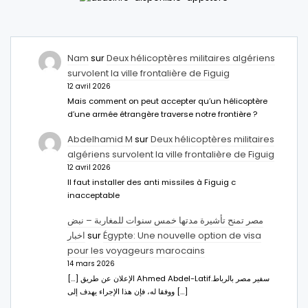
Nam
sur
Deux hélicoptères militaires algériens
survolent la ville frontalière de Figuig
12 avril 2026
Mais comment on peut accepter qu’un hélicoptère
d’une armée étrangère traverse notre frontière ?
Abdelhamid M
sur
Deux hélicoptères militaires
algériens survolent la ville frontalière de Figuig
12 avril 2026
Il faut installer des anti missiles à Figuig c
inacceptable
مصر تمنح تأشيرة مدتها خمس سنوات للمغاربة – نبض
اخبار
sur
Égypte: Une nouvelle option de visa
pour les voyageurs marocains
14 mars 2026
[…] الإعلان عن طريق Ahmed Abdel-Latifسفير مصر بالرباط.
ووفقا له، فإن هذا الإجراء يهدف إلى […]