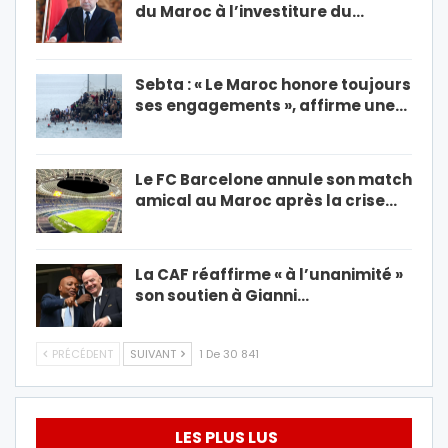
du Maroc à l’investiture du…
Sebta : « Le Maroc honore toujours
ses engagements », affirme une…
Le FC Barcelone annule son match
amical au Maroc après la crise…
La CAF réaffirme « à l’unanimité »
son soutien à Gianni…
PRÉCÉDENT
SUIVANT
1 De 30 841
LES PLUS LUS