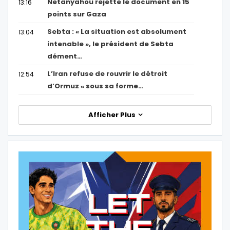
Netanyahou rejette le document en 15
13:16
points sur Gaza
Sebta : « La situation est absolument
13:04
intenable », le président de Sebta
dément…
L’Iran refuse de rouvrir le détroit
12:54
d’Ormuz « sous sa forme…
Afficher Plus