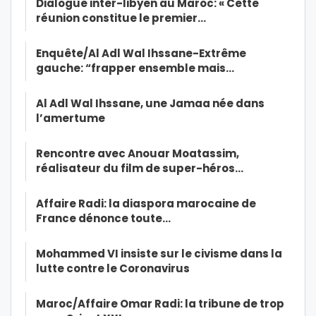
Dialogue inter-libyen au Maroc: « Cette
réunion constitue le premier…
Enquête/Al Adl Wal Ihssane-Extrême
gauche: “frapper ensemble mais…
Al Adl Wal Ihssane, une Jamaa née dans
l’amertume
Rencontre avec Anouar Moatassim,
réalisateur du film de super-héros…
Affaire Radi: la diaspora marocaine de
France dénonce toute…
Mohammed VI insiste sur le civisme dans la
lutte contre le Coronavirus
Maroc/Affaire Omar Radi: la tribune de trop