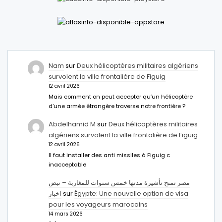
Nam
sur
Deux hélicoptères militaires algériens
survolent la ville frontalière de Figuig
12 avril 2026
Mais comment on peut accepter qu’un hélicoptère
d’une armée étrangère traverse notre frontière ?
Abdelhamid M
sur
Deux hélicoptères militaires
algériens survolent la ville frontalière de Figuig
12 avril 2026
Il faut installer des anti missiles à Figuig c
inacceptable
مصر تمنح تأشيرة مدتها خمس سنوات للمغاربة – نبض
اخبار
sur
Égypte: Une nouvelle option de visa
pour les voyageurs marocains
14 mars 2026