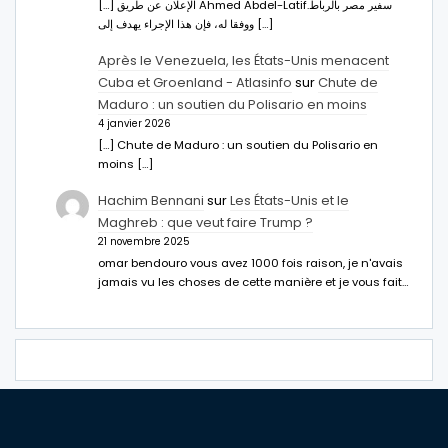
[…] الإعلان عن طريق Ahmed Abdel-Latifسفير مصر بالرباط.
ووفقا له، فإن هذا الإجراء يهدف إلى […]
Après le Venezuela, les États-Unis menacent
Cuba et Groenland - Atlasinfo
sur
Chute de
Maduro : un soutien du Polisario en moins
4 janvier 2026
[…] Chute de Maduro : un soutien du Polisario en
moins […]
Hachim Bennani
sur
Les États-Unis et le
Maghreb : que veut faire Trump ?
21 novembre 2025
omar bendouro vous avez 1000 fois raison, je n'avais
jamais vu les choses de cette manière et je vous fait…