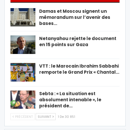
Damas et Moscou signent un
mémorandum sur l’avenir des
bases…
Netanyahou rejette le document
en 15 points sur Gaza
VTT : le Marocain Ibrahim Sabbahi
remporte le Grand Prix « Chantal…
Sebta : « La situation est
absolument intenable », le
président de…
PRÉCÉDENT
SUIVANT
1 De 30 851