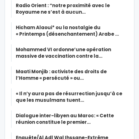
Radio Orient : “notre proximité avec le
Royaume ne s’est à aucun…
Hicham Alaoui* ou la nostalgie du
« Printemps (désenchantement) Arabe …
Mohammed VI ordonne’une opération
massive de vaccination contre la…
Maati Monjib : activiste des droits de
l’Homme « persécuté » ou…
« Il n’y aura pas de résurrection jusqu’à ce
que les musulmans tuent…
Dialogue inter-libyen au Maroc: « Cette
réunion constitue le premier…
Enquête/Al Adl Wal Ihssane-Extrême