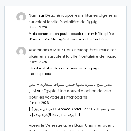
Nam
sur
Deux hélicoptères militaires algériens
survolent la ville frontalière de Figuig
12 avril 2026
Mais comment on peut accepter qu’un hélicoptère
d’une armée étrangère traverse notre frontière ?
Abdelhamid M
sur
Deux hélicoptères militaires
algériens survolent la ville frontalière de Figuig
12 avril 2026
Il faut installer des anti missiles à Figuig c
inacceptable
مصر تمنح تأشيرة مدتها خمس سنوات للمغاربة – نبض
اخبار
sur
Égypte: Une nouvelle option de visa
pour les voyageurs marocains
14 mars 2026
[…] الإعلان عن طريق Ahmed Abdel-Latifسفير مصر بالرباط.
ووفقا له، فإن هذا الإجراء يهدف إلى […]
Après le Venezuela, les États-Unis menacent