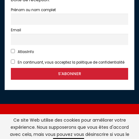
Prénom ou nom complet
Email
AtlasInfo
En continuant, vous acceptez la politique de confidentialité
Ce site Web utilise des cookies pour améliorer votre
expérience. Nous supposerons que vous êtes d'accord
Atlasinfo.fr : l'essentiel de l'actualité de la France et du
avec cela, mais vous pouvez vous désinscrire si vous le
Maghreb © Tous Droits Réservés - Atlasinfo- 2026