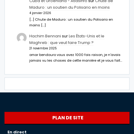
Cuba et Groenland - Atlasinfo
sur
Chute de
Maduro : un soutien du Polisario en moins
4 janvier 2026
[…] Chute de Maduro : un soutien du Polisario en
moins […]
Hachim Bennani
sur
Les États-Unis et le
Maghreb : que veut faire Trump ?
21 novembre 2025
omar bendouro vous avez 1000 fois raison, je n'avais
jamais vu les choses de cette manière et je vous fait…
PLAN DE SITE
En direct