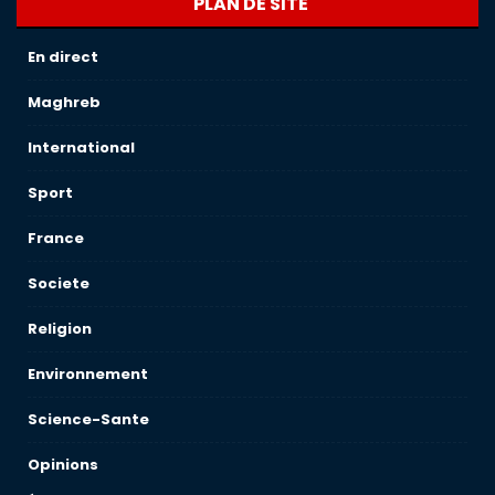
PLAN DE SITE
En direct
Maghreb
International
Sport
France
Societe
Religion
Environnement
Science-Sante
Opinions