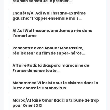
réunion constitue le premier…
Enquête/Al Adl Wal Ihssane-Extrême
gauche: “frapper ensemble mais…
Al Adl Wal Ihssane, une Jamaa née dans
l’amertume
Rencontre avec Anouar Moatassim,
réalisateur du film de super-héros…
Affaire Radi: la diaspora marocaine de
France dénonce toute…
Mohammed VI insiste sur le civisme dans la
lutte contre le Coronavirus
Maroc/Affaire Omar Radi: la tribune de trop
pour Orient XXI