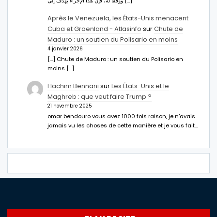
ووفقا له، فإن هذا الإجراء يهدف إلى […]
Après le Venezuela, les États-Unis menacent
Cuba et Groenland - Atlasinfo
sur
Chute de
Maduro : un soutien du Polisario en moins
4 janvier 2026
[…] Chute de Maduro : un soutien du Polisario en
moins […]
Hachim Bennani
sur
Les États-Unis et le
Maghreb : que veut faire Trump ?
21 novembre 2025
omar bendouro vous avez 1000 fois raison, je n'avais
jamais vu les choses de cette manière et je vous fait…