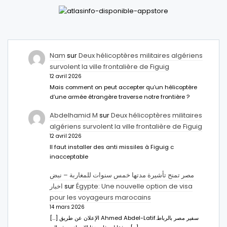
Nam
sur
Deux hélicoptères militaires algériens
survolent la ville frontalière de Figuig
12 avril 2026
Mais comment on peut accepter qu’un hélicoptère
d’une armée étrangère traverse notre frontière ?
Abdelhamid M
sur
Deux hélicoptères militaires
algériens survolent la ville frontalière de Figuig
12 avril 2026
Il faut installer des anti missiles à Figuig c
inacceptable
مصر تمنح تأشيرة مدتها خمس سنوات للمغاربة – نبض
اخبار
sur
Égypte: Une nouvelle option de visa
pour les voyageurs marocains
14 mars 2026
[…] الإعلان عن طريق Ahmed Abdel-Latifسفير مصر بالرباط.