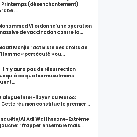
« Printemps (désenchantement)
Arabe …
Mohammed VI ordonne’une opération
massive de vaccination contre la…
Maati Monjib : activiste des droits de
l’Homme « persécuté » ou…
« Il n’y aura pas de résurrection
jusqu’à ce que les musulmans
tuent…
Dialogue inter-libyen au Maroc:
« Cette réunion constitue le premier…
Enquête/Al Adl Wal Ihssane-Extrême
gauche: “frapper ensemble mais…