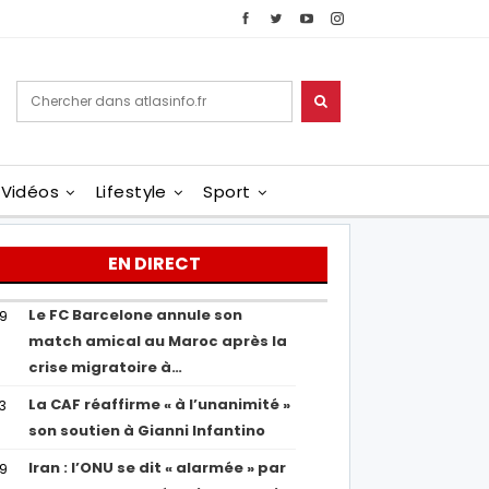
Vidéos
Lifestyle
Sport
EN DIRECT
Le FC Barcelone annule son
19
match amical au Maroc après la
crise migratoire à…
La CAF réaffirme « à l’unanimité »
13
son soutien à Gianni Infantino
Iran : l’ONU se dit « alarmée » par
29