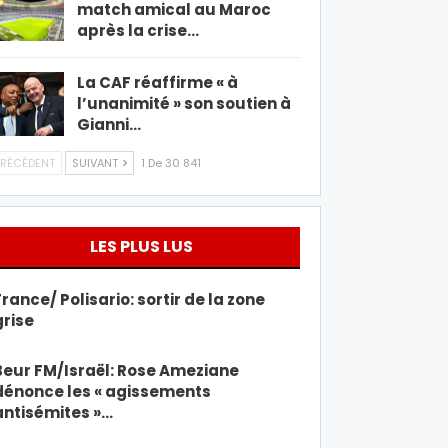
match amical au Maroc
après la crise…
La CAF réaffirme « à
l’unanimité » son soutien à
Gianni…
RÉCÉDENT
SUIVANT
1 De 30 841
LES PLUS LUS
France/ Polisario: sortir de la zone
grise
Beur FM/Israël: Rose Ameziane
dénonce les « agissements
antisémites »…