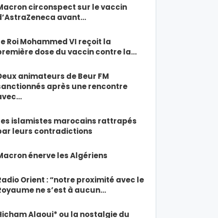
Macron circonspect sur le vaccin
d’AstraZeneca avant…
Le Roi Mohammed VI reçoit la
première dose du vaccin contre la…
Deux animateurs de Beur FM
sanctionnés après une rencontre
avec…
Les islamistes marocains rattrapés
par leurs contradictions
Macron énerve les Algériens
Radio Orient : “notre proximité avec le
Royaume ne s’est à aucun…
Hicham Alaoui* ou la nostalgie du