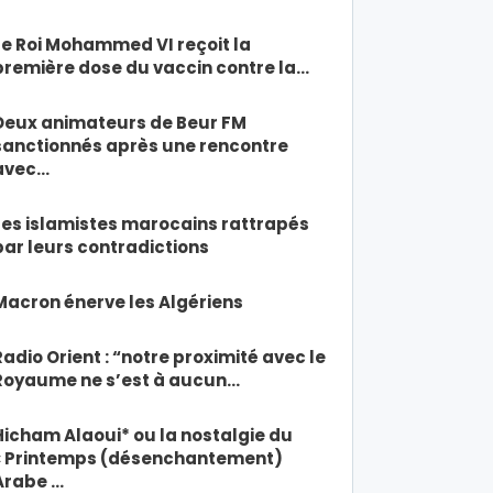
Le Roi Mohammed VI reçoit la
première dose du vaccin contre la…
Deux animateurs de Beur FM
sanctionnés après une rencontre
avec…
Les islamistes marocains rattrapés
par leurs contradictions
Macron énerve les Algériens
Radio Orient : “notre proximité avec le
Royaume ne s’est à aucun…
Hicham Alaoui* ou la nostalgie du
« Printemps (désenchantement)
Arabe …