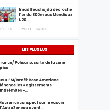
Imad Bouchajda décroche
l’or du 800m aux Mondiaux
U20…
RÉCÉDENT
SUIVANT
1 De 30 851
LES PLUS LUS
France/ Polisario: sortir de la zone
grise
Beur FM/Israël: Rose Ameziane
dénonce les « agissements
antisémites »…
Macron circonspect sur le vaccin
d’AstraZeneca avant…