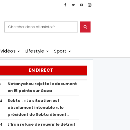
Vidéos
Lifestyle
Sport
EN DIRECT
Netanyahou rejette le document
6
en 15 points sur Gaza
Sebta : « La situation est
04
absolument intenable », le
président de Sebta dément…
L’Iran refuse de rouvrir le détroit
54