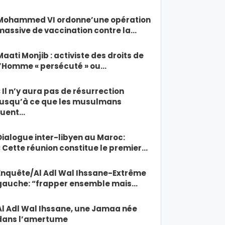
Mohammed VI ordonne’une opération
massive de vaccination contre la…
Maati Monjib : activiste des droits de
l’Homme « persécuté » ou…
« Il n’y aura pas de résurrection
jusqu’à ce que les musulmans
tuent…
Dialogue inter-libyen au Maroc:
« Cette réunion constitue le premier…
Enquête/Al Adl Wal Ihssane-Extrême
gauche: “frapper ensemble mais…
Al Adl Wal Ihssane, une Jamaa née
dans l’amertume