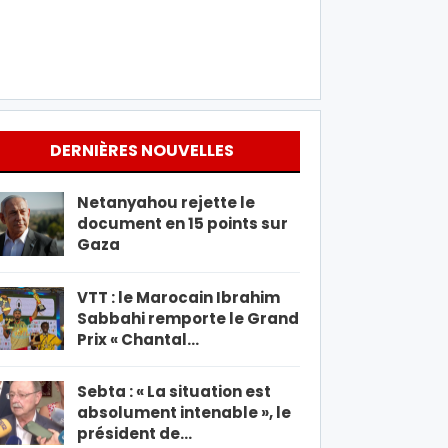
DERNIÈRES NOUVELLES
Netanyahou rejette le
document en 15 points sur
Gaza
VTT : le Marocain Ibrahim
Sabbahi remporte le Grand
Prix « Chantal…
Sebta : « La situation est
absolument intenable », le
président de…