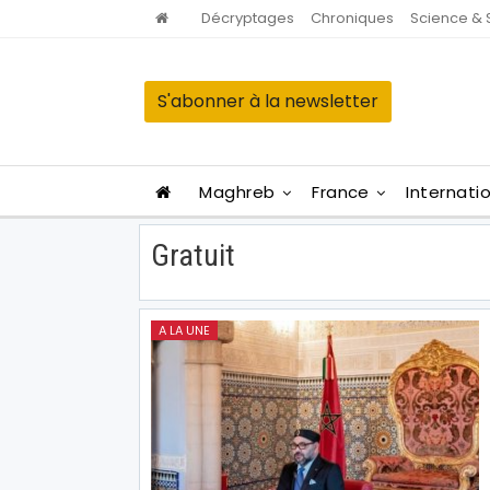
Décryptages
Chroniques
Science & 
S'abonner à la newsletter
Maghreb
France
Internati
Gratuit
A LA UNE