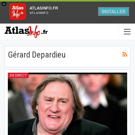
×
ATLASINFO.FR
INSTALLER
ATLASINFO
Gérard Depardieu
EN DIRECT