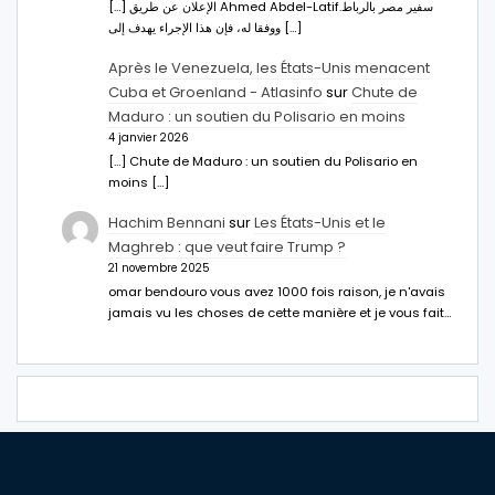
[…] الإعلان عن طريق Ahmed Abdel-Latifسفير مصر بالرباط.
ووفقا له، فإن هذا الإجراء يهدف إلى […]
Après le Venezuela, les États-Unis menacent
Cuba et Groenland - Atlasinfo
sur
Chute de
Maduro : un soutien du Polisario en moins
4 janvier 2026
[…] Chute de Maduro : un soutien du Polisario en
moins […]
Hachim Bennani
sur
Les États-Unis et le
Maghreb : que veut faire Trump ?
21 novembre 2025
omar bendouro vous avez 1000 fois raison, je n'avais
jamais vu les choses de cette manière et je vous fait…