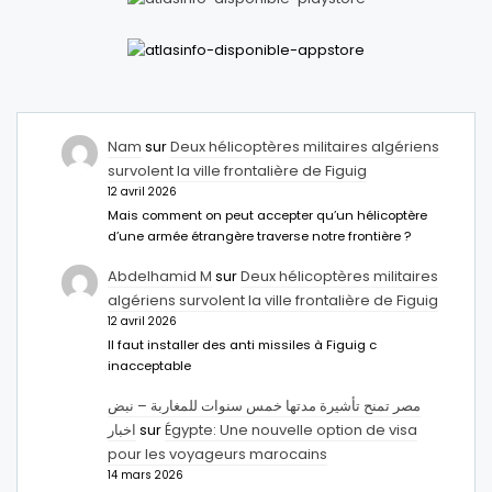
Nam
sur
Deux hélicoptères militaires algériens
survolent la ville frontalière de Figuig
12 avril 2026
Mais comment on peut accepter qu’un hélicoptère
d’une armée étrangère traverse notre frontière ?
Abdelhamid M
sur
Deux hélicoptères militaires
algériens survolent la ville frontalière de Figuig
12 avril 2026
Il faut installer des anti missiles à Figuig c
inacceptable
مصر تمنح تأشيرة مدتها خمس سنوات للمغاربة – نبض
اخبار
sur
Égypte: Une nouvelle option de visa
pour les voyageurs marocains
14 mars 2026