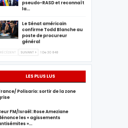
pseudo-RASD et reconnaît
la…
Le Sénat américain
confirme Todd Blanche au
poste de procureur
général
RÉCÉDENT
SUIVANT
1 De 30 848
LES PLUS LUS
France/ Polisario: sortir de la zone
grise
Beur FM/Israël: Rose Ameziane
dénonce les « agissements
antisémites »…