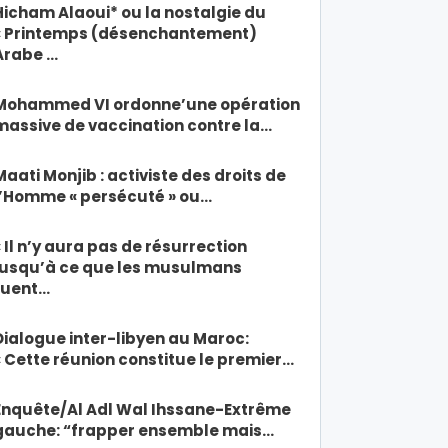
Hicham Alaoui* ou la nostalgie du
« Printemps (désenchantement)
Arabe …
Mohammed VI ordonne’une opération
massive de vaccination contre la…
Maati Monjib : activiste des droits de
l’Homme « persécuté » ou…
« Il n’y aura pas de résurrection
jusqu’à ce que les musulmans
tuent…
Dialogue inter-libyen au Maroc:
« Cette réunion constitue le premier…
Enquête/Al Adl Wal Ihssane-Extrême
gauche: “frapper ensemble mais…