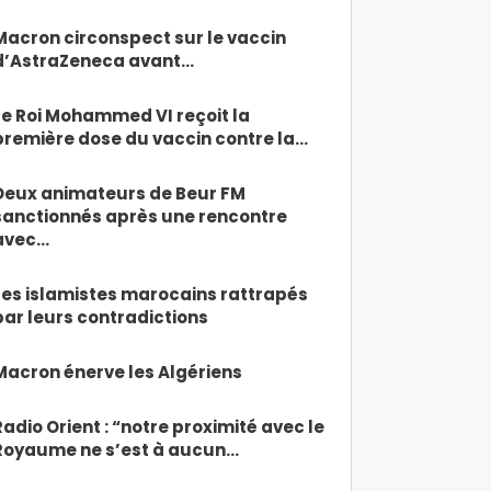
Macron circonspect sur le vaccin
d’AstraZeneca avant…
Le Roi Mohammed VI reçoit la
première dose du vaccin contre la…
Deux animateurs de Beur FM
sanctionnés après une rencontre
avec…
Les islamistes marocains rattrapés
par leurs contradictions
Macron énerve les Algériens
Radio Orient : “notre proximité avec le
Royaume ne s’est à aucun…