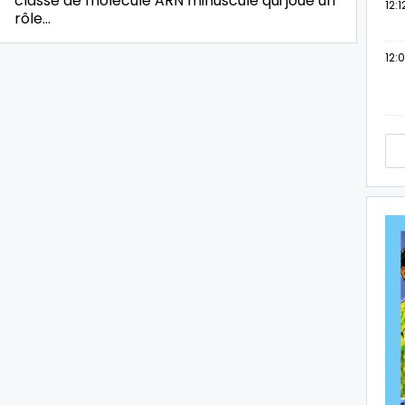
classe de molécule ARN minuscule qui joue un
12:1
rôle…
12: