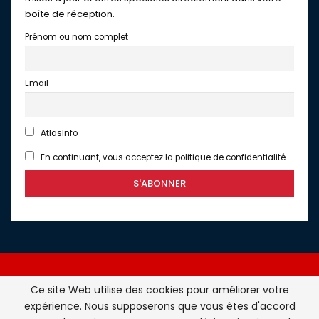
boîte de réception.
Prénom ou nom complet
Email
AtlasInfo
En continuant, vous acceptez la politique de confidentialité
Ce site Web utilise des cookies pour améliorer votre
expérience. Nous supposerons que vous êtes d'accord
Atlasinfo.fr : l'essentiel de l'actualité de la France et du