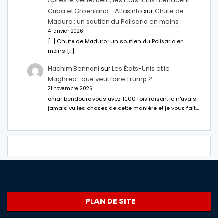
Après le Venezuela, les États-Unis menacent
Cuba et Groenland - Atlasinfo
sur
Chute de
Maduro : un soutien du Polisario en moins
4 janvier 2026
[…] Chute de Maduro : un soutien du Polisario en
moins […]
Hachim Bennani
sur
Les États-Unis et le
Maghreb : que veut faire Trump ?
21 novembre 2025
omar bendouro vous avez 1000 fois raison, je n'avais
jamais vu les choses de cette manière et je vous fait…
PLAN DE SITE