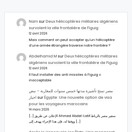
Nam
sur
Deux hélicoptères militaires algériens
survolent la ville frontalière de Figuig
12 avril 2026
Mais comment on peut accepter qu’un hélicoptère
d’une armée étrangère traverse notre frontière ?
Abdelhamid M
sur
Deux hélicoptères militaires
algériens survolent la ville frontalière de Figuig
12 avril 2026
Il faut installer des anti missiles à Figuig c
inacceptable
مصر تمنح تأشيرة مدتها خمس سنوات للمغاربة – نبض
اخبار
sur
Égypte: Une nouvelle option de visa
pour les voyageurs marocains
14 mars 2026
[…] الإعلان عن طريق Ahmed Abdel-Latifسفير مصر بالرباط.
ووفقا له، فإن هذا الإجراء يهدف إلى […]