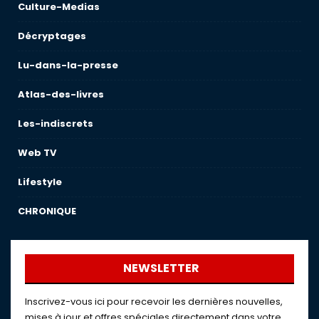
Culture-Medias
Décryptages
Lu-dans-la-presse
Atlas-des-livres
Les-indiscrets
Web TV
Lifestyle
CHRONIQUE
NEWSLETTER
Inscrivez-vous ici pour recevoir les dernières nouvelles,
mises à jour et offres spéciales directement dans votre