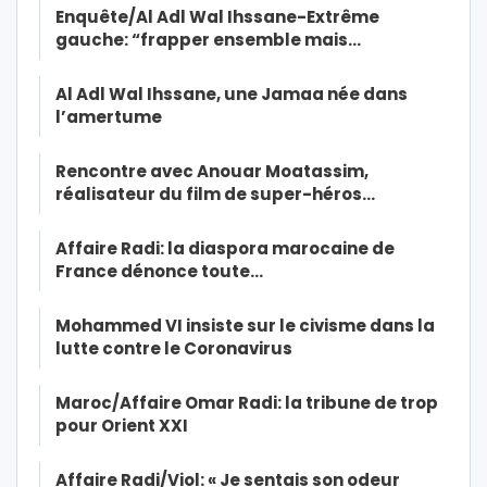
Enquête/Al Adl Wal Ihssane-Extrême
gauche: “frapper ensemble mais…
Al Adl Wal Ihssane, une Jamaa née dans
l’amertume
Rencontre avec Anouar Moatassim,
réalisateur du film de super-héros…
Affaire Radi: la diaspora marocaine de
France dénonce toute…
Mohammed VI insiste sur le civisme dans la
lutte contre le Coronavirus
Maroc/Affaire Omar Radi: la tribune de trop
pour Orient XXI
Affaire Radi/Viol: « Je sentais son odeur