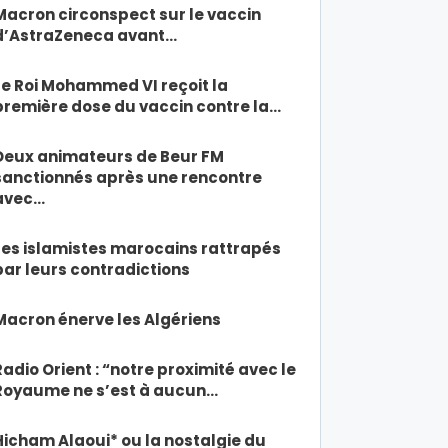
Macron circonspect sur le vaccin
d’AstraZeneca avant…
Le Roi Mohammed VI reçoit la
première dose du vaccin contre la…
Deux animateurs de Beur FM
sanctionnés après une rencontre
avec…
Les islamistes marocains rattrapés
par leurs contradictions
Macron énerve les Algériens
Radio Orient : “notre proximité avec le
Royaume ne s’est à aucun…
Hicham Alaoui* ou la nostalgie du