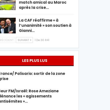
match amical au Maroc
après la crise…
La CAF réaffirme « à
l’unanimité » son soutien à
Gianni…
RÉCÉDENT
SUIVANT
1 De 30 841
LES PLUS LUS
France/ Polisario: sortir de la zone
grise
Beur FM/Israël: Rose Ameziane
dénonce les « agissements
antisémites »…