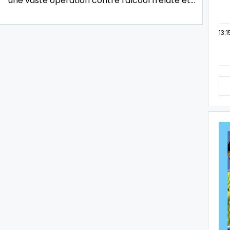
une vaste opération contre l'alcool frelaté et…
13:1