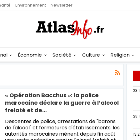
Santé
Environnement
Newsletter
onal
Économie
Société
Culture
Religion
23:
« Opération Bacchus »: la police
marocaine déclare la guerre à l’alcool
frelaté et de…
23:
Descentes de police, arrestations de "barons
de l'alcool" et fermetures d'établissements: les
autorités marocaines mènent depuis fin août
13: