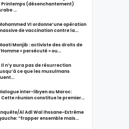
« Printemps (désenchantement)
Arabe …
Mohammed VI ordonne’une opération
massive de vaccination contre la…
Maati Monjib : activiste des droits de
l’Homme « persécuté » ou…
« Il n’y aura pas de résurrection
jusqu’à ce que les musulmans
tuent…
Dialogue inter-libyen au Maroc:
« Cette réunion constitue le premier…
Enquête/Al Adl Wal Ihssane-Extrême
gauche: “frapper ensemble mais…