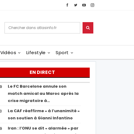
Vidéos
Lifestyle
Sport
EN DIRECT
Le FC Barcelone annule son
19
match amical au Maroc après la
crise migratoire à…
La CAF réaffirme « à l’unanimité »
13
son soutien à Gianni Infantino
Iran : l’ONU se dit « alarmée » par
29