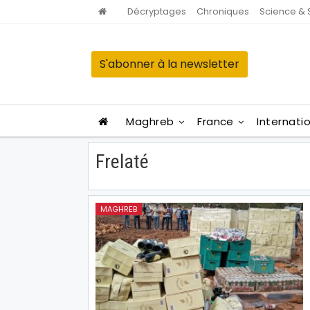
Décryptages
Chroniques
Science & 
S'abonner à la newsletter
Maghreb
France
Internati
Frelaté
MAGHREB