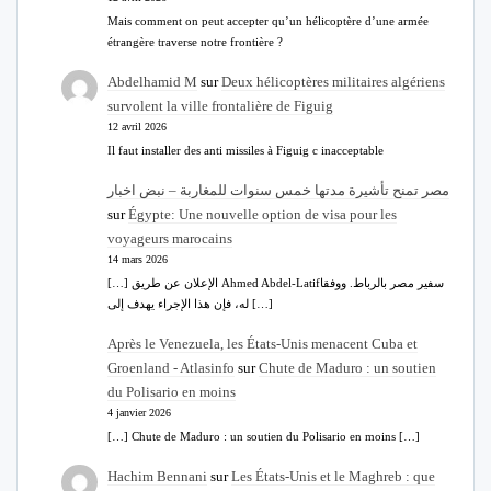
Mais comment on peut accepter qu’un hélicoptère d’une armée
étrangère traverse notre frontière ?
Abdelhamid M
sur
Deux hélicoptères militaires algériens
survolent la ville frontalière de Figuig
12 avril 2026
Il faut installer des anti missiles à Figuig c inacceptable
مصر تمنح تأشيرة مدتها خمس سنوات للمغاربة – نبض اخبار
sur
Égypte: Une nouvelle option de visa pour les
voyageurs marocains
14 mars 2026
[…] الإعلان عن طريق Ahmed Abdel-Latifسفير مصر بالرباط. ووفقا
له، فإن هذا الإجراء يهدف إلى […]
Après le Venezuela, les États-Unis menacent Cuba et
Groenland - Atlasinfo
sur
Chute de Maduro : un soutien
du Polisario en moins
4 janvier 2026
[…] Chute de Maduro : un soutien du Polisario en moins […]
Hachim Bennani
sur
Les États-Unis et le Maghreb : que