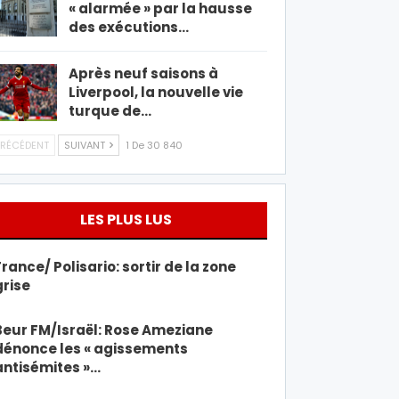
« alarmée » par la hausse
des exécutions…
Après neuf saisons à
Liverpool, la nouvelle vie
turque de…
RÉCÉDENT
SUIVANT
1 De 30 840
LES PLUS LUS
France/ Polisario: sortir de la zone
grise
Beur FM/Israël: Rose Ameziane
dénonce les « agissements
antisémites »…