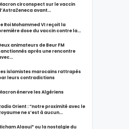
Macron circonspect sur le vaccin
d’AstraZeneca avant…
Le Roi Mohammed VI reçoit la
première dose du vaccin contre la…
Deux animateurs de Beur FM
sanctionnés après une rencontre
avec…
Les islamistes marocains rattrapés
par leurs contradictions
Macron énerve les Algériens
Radio Orient : “notre proximité avec le
Royaume ne s’est à aucun…
Hicham Alaoui* ou la nostalgie du