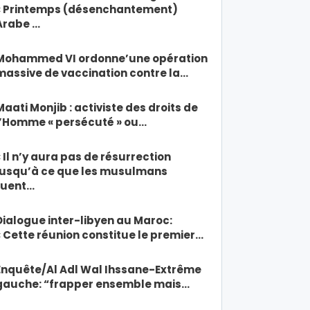
« Printemps (désenchantement)
Arabe …
Mohammed VI ordonne’une opération
massive de vaccination contre la…
Maati Monjib : activiste des droits de
l’Homme « persécuté » ou…
« Il n’y aura pas de résurrection
jusqu’à ce que les musulmans
tuent…
Dialogue inter-libyen au Maroc:
« Cette réunion constitue le premier…
Enquête/Al Adl Wal Ihssane-Extrême
gauche: “frapper ensemble mais…