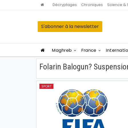
Décryptages
Chroniques
Science & 
S'abonner à la newsletter
Maghreb
France
Internati
Folarin Balogun? Suspensio
SPORT