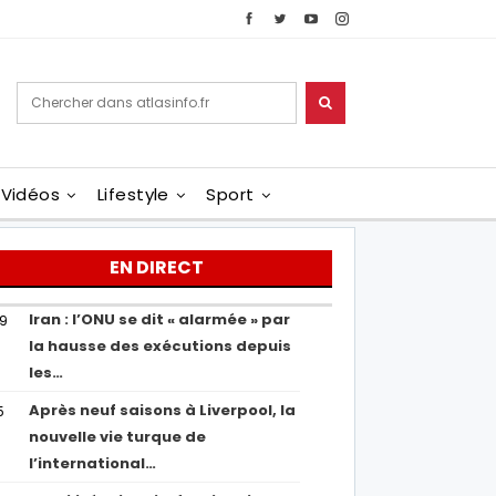
Vidéos
Lifestyle
Sport
EN DIRECT
Iran : l’ONU se dit « alarmée » par
29
la hausse des exécutions depuis
les…
Après neuf saisons à Liverpool, la
5
nouvelle vie turque de
l’international…