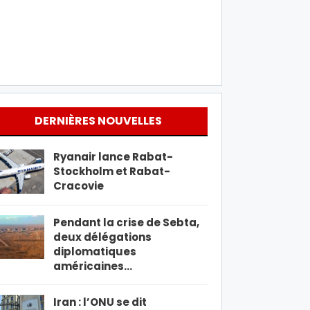
DERNIÈRES NOUVELLES
Ryanair lance Rabat-
Stockholm et Rabat-
Cracovie
Pendant la crise de Sebta,
deux délégations
diplomatiques
américaines…
Iran : l’ONU se dit