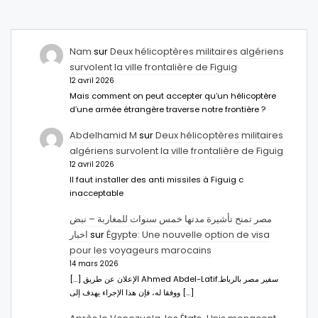
Nam
sur
Deux hélicoptères militaires algériens
survolent la ville frontalière de Figuig
12 avril 2026
Mais comment on peut accepter qu’un hélicoptère
d’une armée étrangère traverse notre frontière ?
Abdelhamid M
sur
Deux hélicoptères militaires
algériens survolent la ville frontalière de Figuig
12 avril 2026
Il faut installer des anti missiles à Figuig c
inacceptable
مصر تمنح تأشيرة مدتها خمس سنوات للمغاربة – نبض
اخبار
sur
Égypte: Une nouvelle option de visa
pour les voyageurs marocains
14 mars 2026
[…] الإعلان عن طريق Ahmed Abdel-Latifسفير مصر بالرباط.
ووفقا له، فإن هذا الإجراء يهدف إلى […]