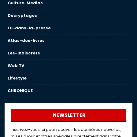
Culture-Medias
Décryptages
Lu-dans-la-presse
Atlas-des-livres
Les-indiscrets
Web TV
Lifestyle
CHRONIQUE
NEWSLETTER
Inscrivez-vous ici pour recevoir les dernières nouvelles,
mises à jour et offres spéciales directement dans votre