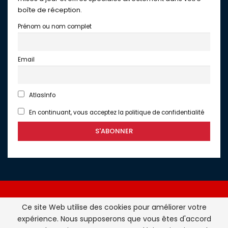
boîte de réception.
Prénom ou nom complet
Email
AtlasInfo
En continuant, vous acceptez la politique de confidentialité
Ce site Web utilise des cookies pour améliorer votre
expérience. Nous supposerons que vous êtes d'accord
Atlasinfo.fr : l'essentiel de l'actualité de la France et du