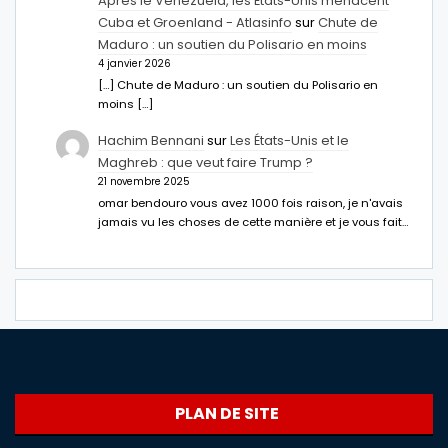
Après le Venezuela, les États-Unis menacent
Cuba et Groenland - Atlasinfo
sur
Chute de
Maduro : un soutien du Polisario en moins
4 janvier 2026
[…] Chute de Maduro : un soutien du Polisario en
moins […]
Hachim Bennani
sur
Les États-Unis et le
Maghreb : que veut faire Trump ?
21 novembre 2025
omar bendouro vous avez 1000 fois raison, je n'avais
jamais vu les choses de cette manière et je vous fait…
PLAN DE SITE