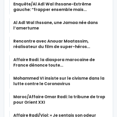
Enquête/Al Adl Wal Ihssane-Extrême
gauche: “frapper ensemble mais…
Al Adl Wal Ihssane, une Jamaa née dans
l’amertume
Rencontre avec Anouar Moatassim,
réalisateur du film de super-héros…
Affaire Radi: la diaspora marocaine de
France dénonce toute…
Mohammed VI insiste sur le civisme dans la
lutte contre le Coronavirus
Maroc/Affaire Omar Radi: la tribune de trop
pour Orient XXI
Affaire Radi/Viol: « Je sentais son odeur