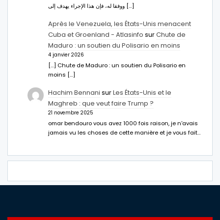
ووفقا له، فإن هذا الإجراء يهدف إلى […]
Après le Venezuela, les États-Unis menacent
Cuba et Groenland - Atlasinfo
sur
Chute de
Maduro : un soutien du Polisario en moins
4 janvier 2026
[…] Chute de Maduro : un soutien du Polisario en
moins […]
Hachim Bennani
sur
Les États-Unis et le
Maghreb : que veut faire Trump ?
21 novembre 2025
omar bendouro vous avez 1000 fois raison, je n'avais
jamais vu les choses de cette manière et je vous fait…