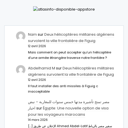
Nam
sur
Deux hélicoptères militaires algériens
survolent la ville frontalière de Figuig
12 avril 2026
Mais comment on peut accepter qu’un hélicoptère
d’une armée étrangère traverse notre frontière ?
Abdelhamid M
sur
Deux hélicoptères militaires
algériens survolent la ville frontalière de Figuig
12 avril 2026
Il faut installer des anti missiles à Figuig c
inacceptable
مصر تمنح تأشيرة مدتها خمس سنوات للمغاربة – نبض
اخبار
sur
Égypte: Une nouvelle option de visa
pour les voyageurs marocains
14 mars 2026
[…] الإعلان عن طريق Ahmed Abdel-Latifسفير مصر بالرباط.