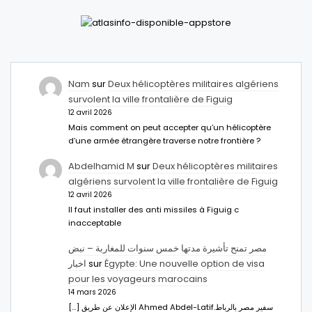
Nam
sur
Deux hélicoptères militaires algériens
survolent la ville frontalière de Figuig
12 avril 2026
Mais comment on peut accepter qu’un hélicoptère
d’une armée étrangère traverse notre frontière ?
Abdelhamid M
sur
Deux hélicoptères militaires
algériens survolent la ville frontalière de Figuig
12 avril 2026
Il faut installer des anti missiles à Figuig c
inacceptable
مصر تمنح تأشيرة مدتها خمس سنوات للمغاربة – نبض
اخبار
sur
Égypte: Une nouvelle option de visa
pour les voyageurs marocains
14 mars 2026
[…] الإعلان عن طريق Ahmed Abdel-Latifسفير مصر بالرباط.