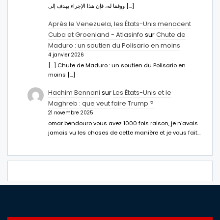
ووفقا له، فإن هذا الإجراء يهدف إلى […]
Après le Venezuela, les États-Unis menacent
Cuba et Groenland - Atlasinfo
sur
Chute de
Maduro : un soutien du Polisario en moins
4 janvier 2026
[…] Chute de Maduro : un soutien du Polisario en
moins […]
Hachim Bennani
sur
Les États-Unis et le
Maghreb : que veut faire Trump ?
21 novembre 2025
omar bendouro vous avez 1000 fois raison, je n'avais
jamais vu les choses de cette manière et je vous fait…