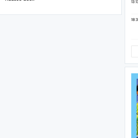
13:1
18:3