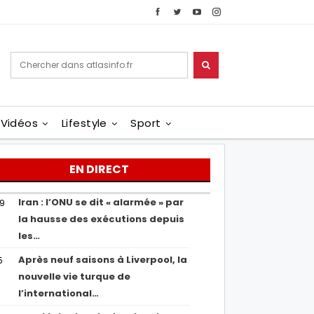
Vidéos
Lifestyle
Sport
EN DIRECT
Iran : l’ONU se dit « alarmée » par
29
la hausse des exécutions depuis
les…
Après neuf saisons à Liverpool, la
5
nouvelle vie turque de
l’international…