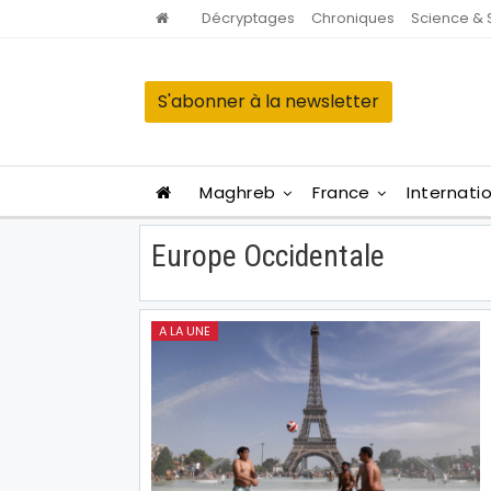
Décryptages
Chroniques
Science & 
S'abonner à la newsletter
Maghreb
France
Internati
Europe Occidentale
A LA UNE