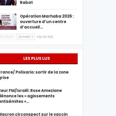
Rabat
Opération Marhaba 2026 :
ouverture d’un centre
d’accueil…
RÉCÉDENT
SUIVANT
1 De 30 840
LES PLUS LUS
France/ Polisario: sortir de la zone
grise
Beur FM/Israël: Rose Ameziane
dénonce les « agissements
antisémites »…
Macron circonspect sur le vaccin