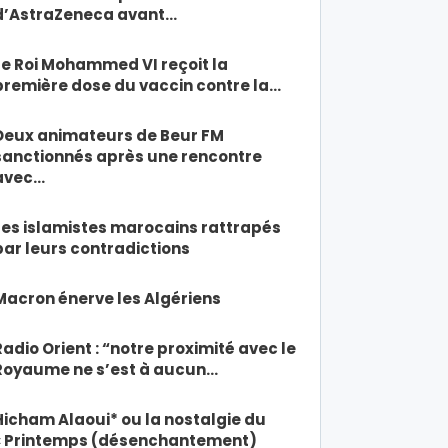
d’AstraZeneca avant…
Le Roi Mohammed VI reçoit la
première dose du vaccin contre la…
Deux animateurs de Beur FM
sanctionnés après une rencontre
avec…
Les islamistes marocains rattrapés
par leurs contradictions
Macron énerve les Algériens
Radio Orient : “notre proximité avec le
Royaume ne s’est à aucun…
Hicham Alaoui* ou la nostalgie du
« Printemps (désenchantement)