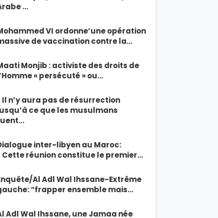
Arabe …
Mohammed VI ordonne’une opération
massive de vaccination contre la…
Maati Monjib : activiste des droits de
l’Homme « persécuté » ou…
« Il n’y aura pas de résurrection
jusqu’à ce que les musulmans
tuent…
Dialogue inter-libyen au Maroc:
« Cette réunion constitue le premier…
Enquête/Al Adl Wal Ihssane-Extrême
gauche: “frapper ensemble mais…
Al Adl Wal Ihssane, une Jamaa née