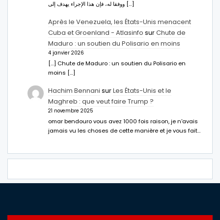
ووفقا له، فإن هذا الإجراء يهدف إلى […]
Après le Venezuela, les États-Unis menacent
Cuba et Groenland - Atlasinfo
sur
Chute de
Maduro : un soutien du Polisario en moins
4 janvier 2026
[…] Chute de Maduro : un soutien du Polisario en
moins […]
Hachim Bennani
sur
Les États-Unis et le
Maghreb : que veut faire Trump ?
21 novembre 2025
omar bendouro vous avez 1000 fois raison, je n'avais
jamais vu les choses de cette manière et je vous fait…