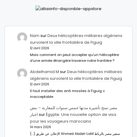
Nam
sur
Deux hélicoptères militaires algériens
survolent la ville frontalière de Figuig
12 avril 2026
Mais comment on peut accepter qu’un hélicoptère
d’une armée étrangère traverse notre frontière ?
Abdelhamid M
sur
Deux hélicoptères militaires
algériens survolent la ville frontalière de Figuig
12 avril 2026
Il faut installer des anti missiles à Figuig c
inacceptable
مصر تمنح تأشيرة مدتها خمس سنوات للمغاربة – نبض
اخبار
sur
Égypte: Une nouvelle option de visa
pour les voyageurs marocains
14 mars 2026
[…] الإعلان عن طريق Ahmed Abdel-Latifسفير مصر بالرباط.