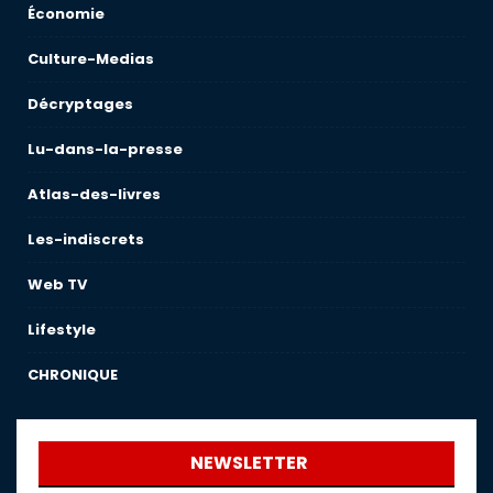
Économie
Culture-Medias
Décryptages
Lu-dans-la-presse
Atlas-des-livres
Les-indiscrets
Web TV
Lifestyle
CHRONIQUE
NEWSLETTER