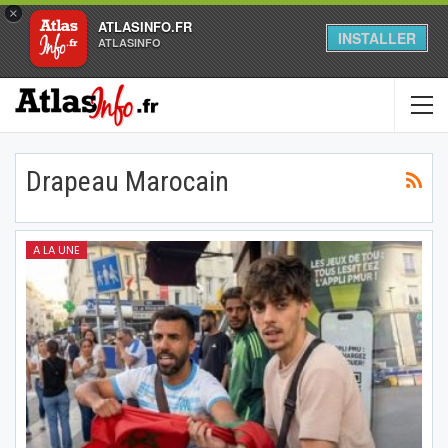
×
ATLASINFO.FR
INSTALLER
ATLASINFO
Drapeau Marocain
A LA UNE